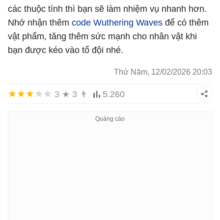
các thuộc tính thì bạn sẽ làm nhiệm vụ nhanh hơn.
Nhớ nhận thêm
code Wuthering Waves
để có thêm
vật phẩm, tăng thêm sức mạnh cho nhân vật khi
bạn được kéo vào tổ đội nhé.
Thứ Năm, 12/02/2026 20:03
3
★
3
👨
5.260