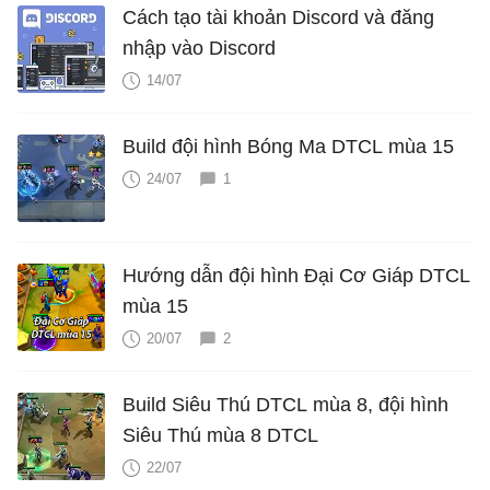
Cách tạo tài khoản Discord và đăng
nhập vào Discord
14/07
Build đội hình Bóng Ma DTCL mùa 15
24/07
1
Hướng dẫn đội hình Đại Cơ Giáp DTCL
mùa 15
20/07
2
Build Siêu Thú DTCL mùa 8, đội hình
Siêu Thú mùa 8 DTCL
22/07