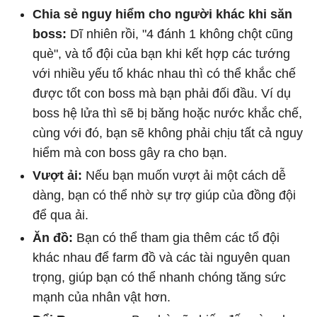
Chia sẻ nguy hiểm cho người khác khi săn
boss:
Dĩ nhiên rồi, "4 đánh 1 không chột cũng
què", và tổ đội của bạn khi kết hợp các tướng
với nhiều yếu tố khác nhau thì có thể khắc chế
được tốt con boss mà bạn phải đối đầu. Ví dụ
boss hệ lửa thì sẽ bị băng hoặc nước khắc chế,
cùng với đó, bạn sẽ không phải chịu tất cả nguy
hiểm mà con boss gây ra cho bạn.
Vượt ải:
Nếu bạn muốn vượt ải một cách dễ
dàng, bạn có thể nhờ sự trợ giúp của đồng đội
để qua ải.
Ăn đồ:
Bạn có thể tham gia thêm các tổ đội
khác nhau để farm đồ và các tài nguyên quan
trọng, giúp bạn có thể nhanh chóng tăng sức
mạnh của nhân vật hơn.