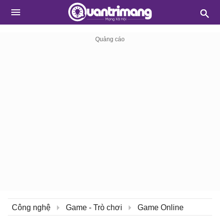
Công nghệ
Game - Trò chơi
Game Online