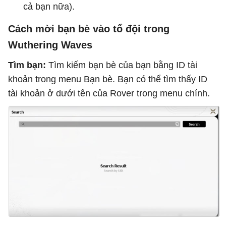
cả bạn nữa).
Cách mời bạn bè vào tổ đội trong
Wuthering Waves
Tìm bạn:
Tìm kiếm bạn bè của bạn bằng ID tài
khoản trong menu Bạn bè. Bạn có thể tìm thấy ID
tài khoản ở dưới tên của Rover trong menu chính.