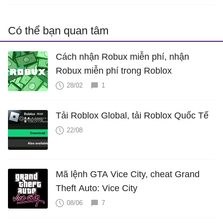
Có thể bạn quan tâm
Cách nhận Robux miễn phí, nhận
Robux miễn phí trong Roblox
28/02
1
Tải Roblox Global, tải Roblox Quốc Tế
22/08
Mã lệnh GTA Vice City, cheat Grand
Theft Auto: Vice City
08/06
7