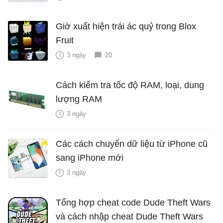
Giờ xuất hiện trái ác quỷ trong Blox
Fruit
3 ngày
20
Cách kiểm tra tốc độ RAM, loại, dung
lượng RAM
3 ngày
Các cách chuyển dữ liệu từ iPhone cũ
sang iPhone mới
3 ngày
Tổng hợp cheat code Dude Theft Wars
và cách nhập cheat Dude Theft Wars