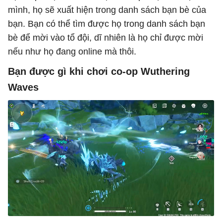
mình, họ sẽ xuất hiện trong danh sách bạn bè của
bạn. Bạn có thể tìm được họ trong danh sách bạn
bè để mời vào tổ đội, dĩ nhiên là họ chỉ được mời
nếu như họ đang online mà thôi.
Bạn được gì khi chơi co-op Wuthering
Waves