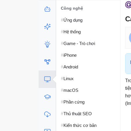
Công nghệ
C
#
Ứng dụng
#
Hệ thống
#
Game - Trò chơi
#
iPhone
#
Android
#
Linux
Tr
ti
#
macOS
h
#
Phần cứng
(In
#
Thủ thuật SEO
#
Kiến thức cơ bản