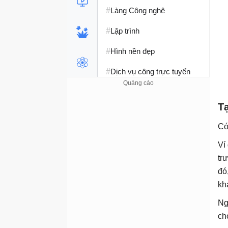
#
Làng Công nghệ
#
Lập trình
#
Hình nền đẹp
#
Dịch vụ công trực tuyến
#
Dịch vụ nhà mạng
T
#
Ví điện tử - Ngân hàng
Có
#
Chụp ảnh - Quay phim
Ví
#
Raspberry Pi
tr
đó
#
Đồng hồ thông minh
kh
#
Nền tảng Web
Ng
ch