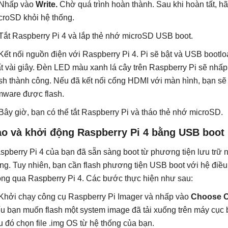
 Nhấp vào
Write.
Chờ quá trình hoàn thành. Sau khi hoàn tất, hãy
croSD khỏi hệ thống.
 Tắt Raspberry Pi 4 và lắp thẻ nhớ microSD USB boot.
 Kết nối nguồn điện với Raspberry Pi 4. Pi sẽ bật và USB bootloa
t vài giây. Đèn LED màu xanh lá cây trên Raspberry Pi sẽ nhấ
ash thành công. Nếu đã kết nối cổng HDMI với màn hình, bạn sẽ
rmware được flash.
 Bây giờ, bạn có thể tắt Raspberry Pi và tháo thẻ nhớ microSD.
ạo và khởi động Raspberry Pi 4 bằng USB boot
spberry Pi 4 của bạn đã sẵn sàng boot từ phương tiện lưu tr
ng. Tuy nhiên, bạn cần flash phương tiện USB boot với hệ đ
ông qua Raspberry Pi 4. Các bước thực hiện như sau:
 Khởi chạy công cụ Raspberry Pi Imager và nhấp vào
Choose 
u bạn muốn flash một system image đã tải xuống trên máy cục 
u đó chọn file .img OS từ hệ thống của bạn.