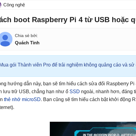
Công nghệ
ách boot Raspberry Pi 4 từ USB hoặc 
Quách Tỉnh
Mua gói Thành viên Pro để trải nghiệm không quảng cáo và sử d
ong hướng dẫn này, bạn sẽ tìm hiểu cách sửa đổi Raspberry Pi
ện lưu trữ USB, chẳng hạn như ổ
SSD
ngoài, nhanh hơn, đáng t
ơn
thẻ nhớ microSD
. Bạn cũng sẽ tìm hiểu cách bật khởi động R
ternet).