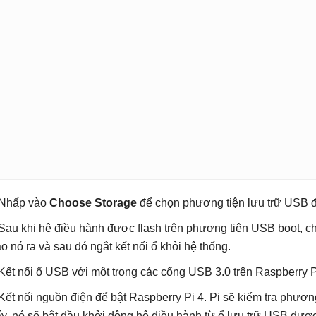
 Nhấp vào
Choose Storage
để chọn phương tiện lưu trữ USB 
 Sau khi hệ điều hành được flash trên phương tiện USB boot,
áo nó ra và sau đó ngắt kết nối ổ khỏi hệ thống.
 Kết nối ổ USB với một trong các cổng USB 3.0 trên Raspberry P
 Kết nối nguồn điện để bật Raspberry Pi 4. Pi sẽ kiểm tra phươ
ấy, nó sẽ bắt đầu khởi động hệ điều hành từ ổ lưu trữ USB được