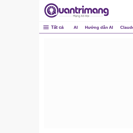
Tất cả
AI
Hướng dẫn AI
Claud