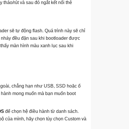
 tháo/rút và sau đó ngắt kết nối thẻ
der sẽ tự động flash. Quá trình này sẽ chỉ
p nháy đều đặn sau khi bootloader được
 thấy màn hình màu xanh lục sau khi
ữ ngoài, chẳng hạn như USB, SSD hoặc ổ
iều hành mong muốn mà bạn muốn boot
OS
để chọn hệ điều hành từ danh sách.
bộ của mình, hãy chọn tùy chọn Custom và