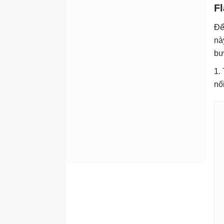
F
Để
nà
bư
1.
nố