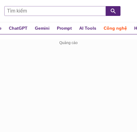
e
ChatGPT
Gemini
Prompt
AI Tools
Công nghệ
H