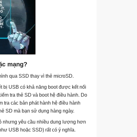
oặc mạng?
ình qua SSD thay vì thẻ microSD.
iết bị USB có khả năng boot được kết nối
 kiểm tra thẻ SD và boot hệ điều hành. Do
m tra các bản phát hành hệ điều hành
thẻ SD mà bạn sử dụng hàng ngày.
hỏ nhưng yêu cầu nhiều dung lượng hơn
 như USB hoặc SSD) rất có ý nghĩa.