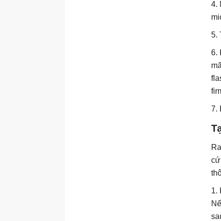
4.
mi
5.
6.
mấ
fl
fi
7.
T
Ra
cứ
th
1.
Nế
sa