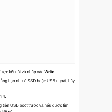
được kết nối và nhấp vào
Write.
 chẳng hạn như ổ SSD hoặc USB ngoài, hãy
i 4.
ng tiện USB boot trước và nếu được tìm
 kết nối.