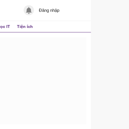
Đăng nhập
ọc IT
Tiện ích