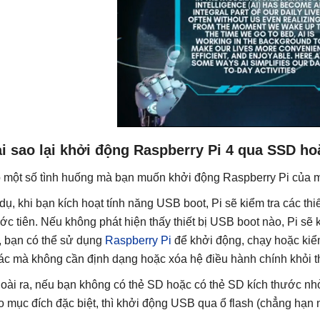
ại sao lại khởi động Raspberry Pi 4 qua SSD h
 một số tình huống mà bạn muốn khởi động Raspberry Pi của m
 dụ, khi bạn kích hoạt tính năng USB boot, Pi sẽ kiểm tra các th
ước tiên. Nếu không phát hiện thấy thiết bị USB boot nào, Pi sẽ
, bạn có thể sử dụng
Raspberry Pi
để khởi động, chạy hoặc kiể
ác mà không cần định dạng hoặc xóa hệ điều hành chính khỏi 
oài ra, nếu bạn không có thẻ SD hoặc có thẻ SD kích thước n
o mục đích đặc biệt, thì khởi động USB qua ổ flash (chẳng hạn