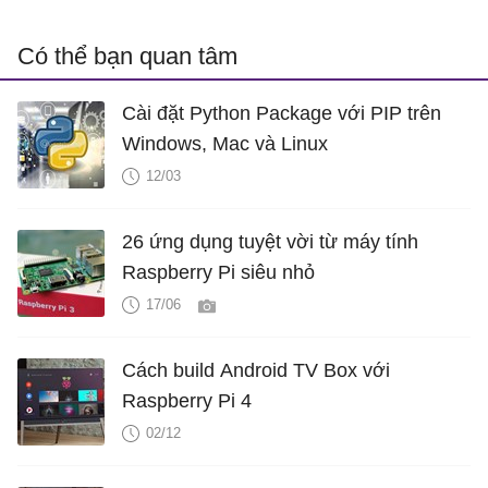
Có thể bạn quan tâm
Cài đặt Python Package với PIP trên
Windows, Mac và Linux
12/03
26 ứng dụng tuyệt vời từ máy tính
Raspberry Pi siêu nhỏ
17/06
Cách build Android TV Box với
Raspberry Pi 4
02/12