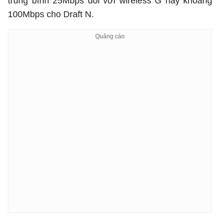
trung bình 25Mbps đối với wireless G hay khoảng
100Mbps cho Draft N.