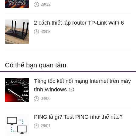
29/12
2 cách thiết lập router TP-Link WiFi 6
30/05
Có thể bạn quan tâm
Tăng tốc kết nối mạng Internet trên máy
tính Windows 10
04/06
PING là gì? Test PING như thế nào?
28/01