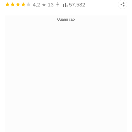
4,2
★
13
👨
57.582