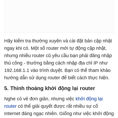
Hãy kiểm tra thường xuyên và cài đặt bản cập nhật
ngay khi có. Một số router mới tự động cập nhật,
nhưng nhiều router cũ yêu cầu bạn phải đăng nhập
thủ công - thường bằng cách nhập địa chỉ IP như
192.168.1.1 vào trình duyệt. Bạn có thể tham khảo
hướng dẫn sử dụng router để biết cách thực hiện.
5. Thỉnh thoảng khởi động lại router
Nghe có vẻ đơn giản, nhưng việc
khởi động lại
router
có thể giải quyết được rất nhiều sự cố
Internet đáng ngạc nhiên. Giống như việc khởi động