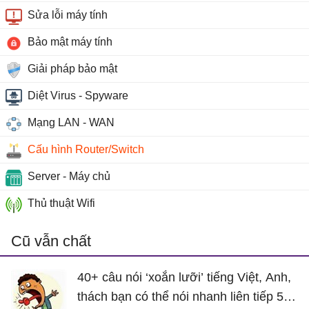
Sửa lỗi máy tính
Bảo mật máy tính
Giải pháp bảo mật
Diệt Virus - Spyware
Mạng LAN - WAN
Cấu hình Router/Switch
Server - Máy chủ
Thủ thuật Wifi
Cũ vẫn chất
40+ câu nói ‘xoắn lưỡi’ tiếng Việt, Anh,
thách bạn có thể nói nhanh liên tiếp 5