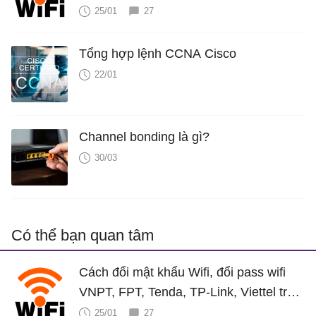
máy tính, điện thoại
25/01
27
Tổng hợp lệnh CCNA Cisco
22/01
Channel bonding là gì?
30/03
Có thể bạn quan tâm
Cách đổi mật khẩu Wifi, đổi pass wifi
VNPT, FPT, Tenda, TP-Link, Viettel trên
máy tính, điện thoại
25/01
27