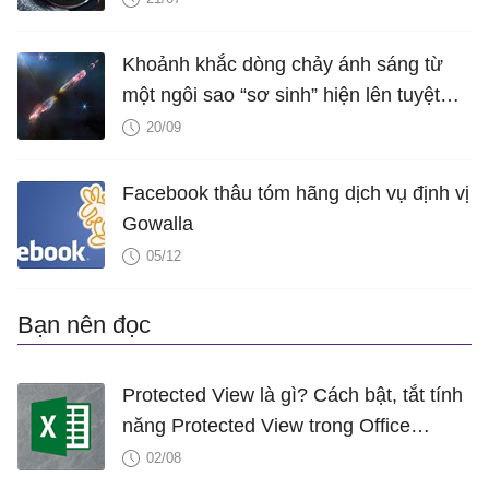
Khoảnh khắc dòng chảy ánh sáng từ
một ngôi sao “sơ sinh” hiện lên tuyệt
đẹp trong con mắt của kính thiên văn
20/09
10 tỷ USD
Facebook thâu tóm hãng dịch vụ định vị
Gowalla
05/12
Bạn nên đọc
Protected View là gì? Cách bật, tắt tính
năng Protected View trong Office
2016/2019/2021
02/08