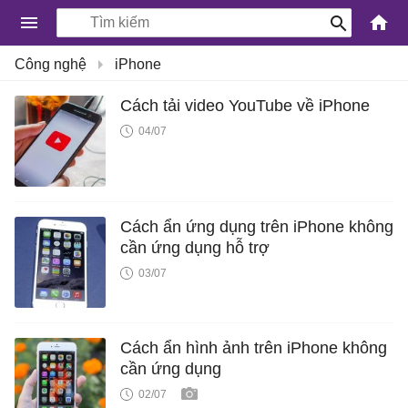
-
Công nghệ
iPhone
Kiến
Thức
Cách tải video YouTube về iPhone
Công
04/07
Nghệ
Khoa
Học
Cách ẩn ứng dụng trên iPhone không
và
cần ứng dụng hỗ trợ
Cuộc
03/07
sống
Cách ẩn hình ảnh trên iPhone không
cần ứng dụng
02/07