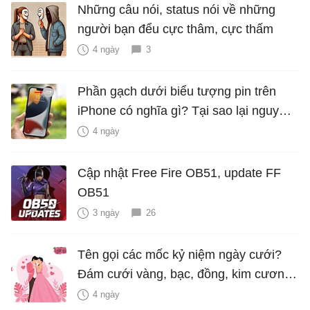
Những câu nói, status nói về những
người bạn đểu cực thâm, cực thấm
4 ngày
3
Phần gạch dưới biểu tượng pin trên
iPhone có nghĩa gì? Tại sao lại nguy
hiểm?
4 ngày
Cập nhật Free Fire OB51, update FF
OB51
3 ngày
26
Tên gọi các mốc kỷ niệm ngày cưới?
Đám cưới vàng, bạc, đồng, kim cương
là bao nhiêu năm?
4 ngày