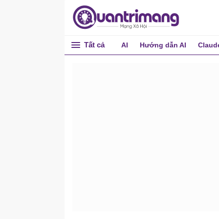
Tất cả
AI
Hướng dẫn AI
Claud