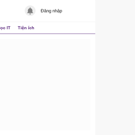
Đăng nhập
ọc IT
Tiện ích