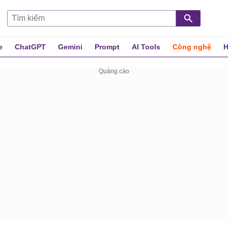
e
ChatGPT
Gemini
Prompt
AI Tools
Công nghệ
H