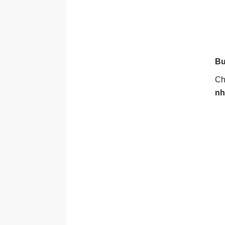
Bư
Ch
nh