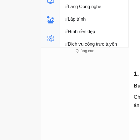
#
Làng Công nghệ
#
Lập trình
#
Hình nền đẹp
#
Dịch vụ công trực tuyến
#
Dịch vụ nhà mạng
#
Ví điện tử - Ngân hàng
1
#
Chụp ảnh - Quay phim
Bư
#
Raspberry Pi
Ch
ản
#
Đồng hồ thông minh
#
Nền tảng Web