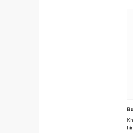
Bư
Kh
hì