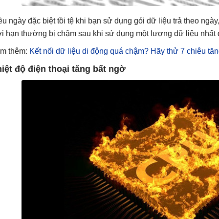
ều ngày đặc biệt tồi tệ khi bạn sử dụng gói dữ liệu trả theo ngà
ới hạn thường bị chậm sau khi sử dụng một lượng dữ liệu nhất 
m thêm:
Kết nối dữ liệu di động quá chậm? Hãy thử 7 chiêu tă
iệt độ điện thoại tăng bất ngờ