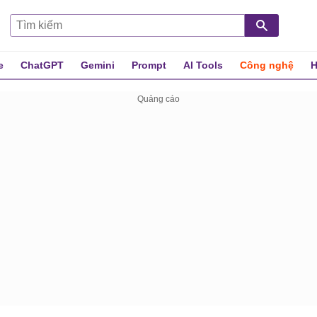
e
ChatGPT
Gemini
Prompt
AI Tools
Công nghệ
H