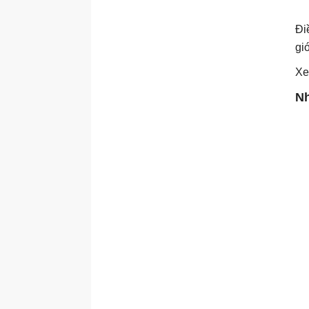
Đi
gi
Xe
Nh