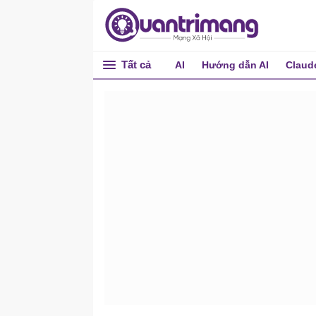
Tất cả
AI
Hướng dẫn AI
Claud