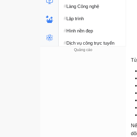
#
Làng Công nghệ
#
Lập trình
#
Hình nền đẹp
#
Dịch vụ công trực tuyến
#
Dịch vụ nhà mạng
Tù
#
Ví điện tử - Ngân hàng
#
Chụp ảnh - Quay phim
#
Raspberry Pi
#
Đồng hồ thông minh
#
Nền tảng Web
Nế
dõ