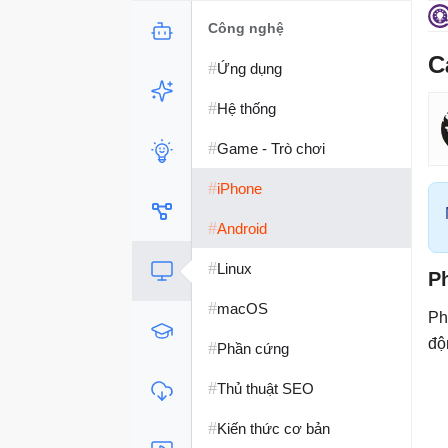
Công nghệ
C
#
Ứng dụng
#
Hệ thống
#
Game - Trò chơi
#
iPhone
#
Android
#
Linux
P
#
macOS
Ph
độ
#
Phần cứng
#
Thủ thuật SEO
#
Kiến thức cơ bản