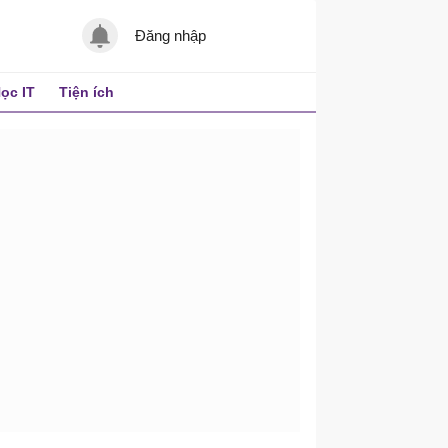
Đăng nhập
ọc IT
Tiện ích