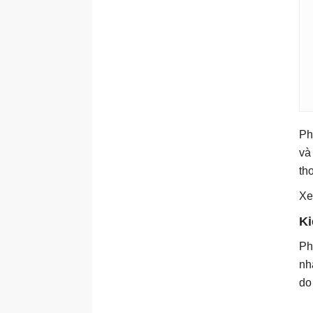
Ph
và
th
Xe
Ki
Ph
nh
do