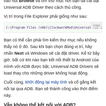
vào nút
Browse
và tìm thư mục nơi bạn đã cài đặt
Universal ADB Driver theo cách thủ công.
Vị trí trong File Explorer phải giống như sau:
C:\Program Files (x86)\ClockworkMod\Universal Adb Dr
Bạn có thể cần phải tìm kiếm thư mục nếu không
thấy nó ở đó. Sau khi bạn chọn đúng vị trí, hãy
nhấn
Next
và Windows sẽ cài đặt driver. Kể từ bây
giờ, bất cứ khi nào bạn kết nối thiết bị Android của
mình với ADB được bật, Universal ADB Drivers sẽ
load thay cho những driver không hoạt động.
Cuối cùng,
khởi động lại máy tính
và cố gắng kết
nối lại qua ADB. Bạn sẽ thành công vào thời điểm
này.
Vẫn không thể kết nối với ADB?