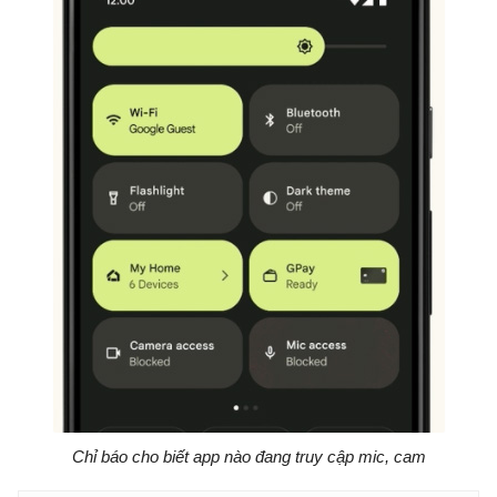
Chỉ báo cho biết app nào đang truy cập mic, cam