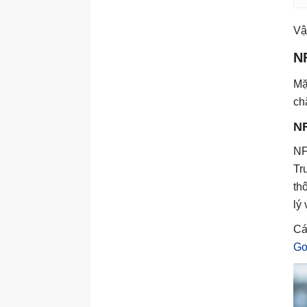
Vậ
N
Mặ
ch
NF
NF
Tr
th
lý 
Cá
Go