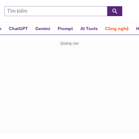
e
ChatGPT
Gemini
Prompt
AI Tools
Công nghệ
H