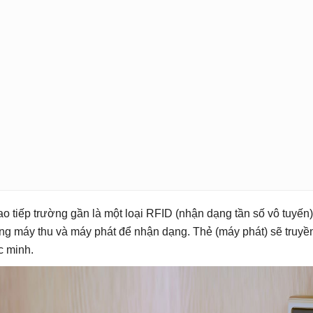
ao tiếp trường gần là một loại RFID (nhận dạng tần số vô tuyế
ng máy thu và máy phát để nhận dạng. Thẻ (máy phát) sẽ truyền
c minh.