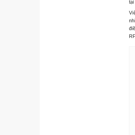
tạ
Vi
nh
đi
RF