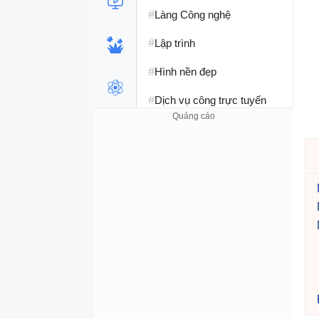
#
Làng Công nghệ
#
Lập trình
#
Hình nền đẹp
#
Dịch vụ công trực tuyến
#
Dịch vụ nhà mạng
#
Ví điện tử - Ngân hàng
#
Chụp ảnh - Quay phim
#
Raspberry Pi
#
Đồng hồ thông minh
#
Nền tảng Web