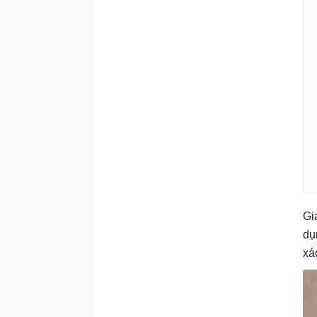
Gi
dụ
xá