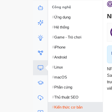
Công nghệ
N
#
Ứng dụng
#
Hệ thống
#
Game - Trò chơi
#
iPhone
#
Android
#
Linux
NF
Sa
#
macOS
tr
#
Phần cứng
vi
#
Thủ thuật SEO
#
Kiến thức cơ bản