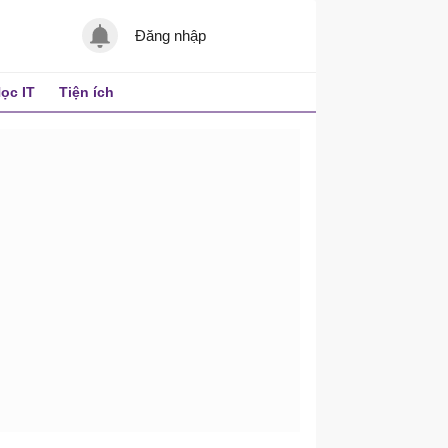
Đăng nhập
ọc IT
Tiện ích