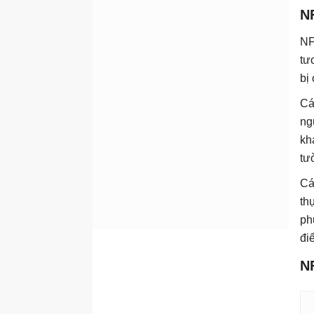
NF
NF
tư
bị
Cá
ng
kh
tư
Cá
th
ph
đi
N