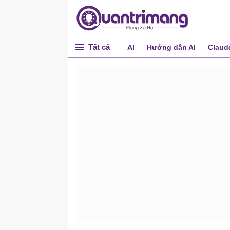
Tất cả
AI
Hướng dẫn AI
Claud