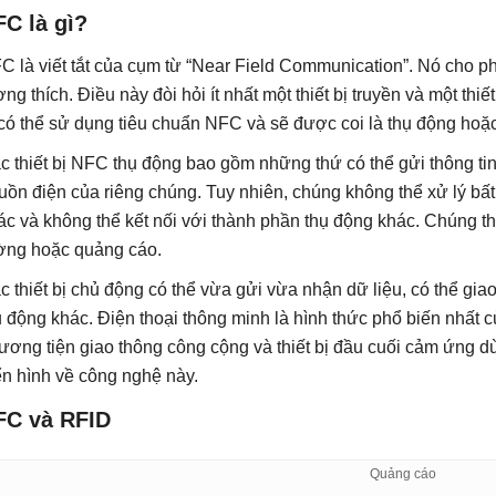
C là gì?
C là viết tắt của cụm từ “Near Field Communication”. Nó cho phé
ơng thích. Điều này đòi hỏi ít nhất một thiết bị truyền và một thiết
 có thể sử dụng tiêu chuẩn NFC và sẽ được coi là thụ động hoặ
c thiết bị NFC thụ động bao gồm những thứ có thể gửi thông ti
uồn điện của riêng chúng. Tuy nhiên, chúng không thể xử lý bất
ác và không thể kết nối với thành phần thụ động khác. Chúng t
ờng hoặc quảng cáo.
c thiết bị chủ động có thể vừa gửi vừa nhận dữ liệu, có thể gia
ụ động khác. Điện thoại thông minh là hình thức phổ biến nhất c
ương tiện giao thông công cộng và thiết bị đầu cuối cảm ứng d
ển hình về công nghệ này.
FC và RFID