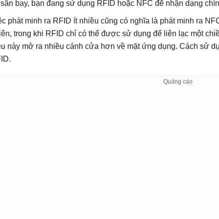
i sân bay, bạn đang sử dụng RFID hoặc NFC để nhận dạng chín
ệc phát minh ra RFID ít nhiều cũng có nghĩa là phát minh ra NF
iên, trong khi RFID chỉ có thể được sử dụng để liên lạc một chiều
ều này mở ra nhiều cánh cửa hơn về mặt ứng dụng. Cách sử dụ
ID.