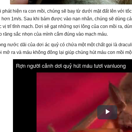
i phát hiện ra con mồi, chúng sẽ bay từ dưới mặt đất lên với tố
c hơn 1m/s. Sau khi bám được vào nạn nhân, chúng sẽ dùng các 
c vị trĩ tĩnh mạch. Dơi sẽ gạt những sợi lông của con mồi ra, dù
p răng sắc nhọn của mình cắm đúng vào mạch máu.
ong nước dãi của dơi ác quỷ có chứa một một chất gọi là dracul
i mở ra và máu không đông lại giúp chúng hút máu con mồi một