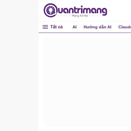
Tất cả
AI
Hướng dẫn AI
Claud