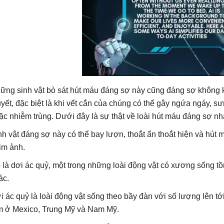
ững sinh vật bò sát hút máu đáng sợ này cũng đáng sợ không k
uyết, đặc biệt là khi vết cắn của chúng có thể gây ngứa ngáy, sư
ặc nhiễm trùng. Dưới đây là sự thật về loài hút máu đáng sợ nhấ
nh vật đáng sợ này có thể bay lượn, thoắt ẩn thoắt hiện và hút 
im ảnh.
 là dơi ác quỷ, một trong những loài động vật có xương sống tồ
ác.
i ác quỷ là loài động vật sống theo bầy đàn với số lượng lên t
m ở Mexico, Trung Mỹ và Nam Mỹ.