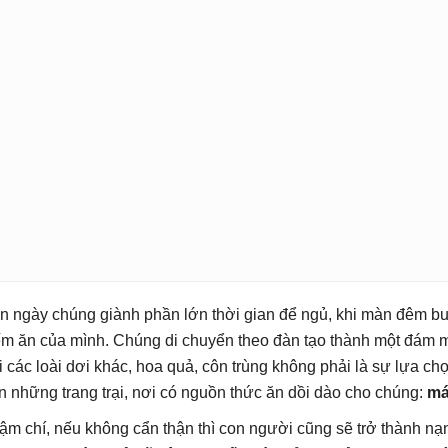
n ngày chúng giành phần lớn thời gian để ngủ, khi màn đêm b
ếm ăn của mình. Chúng di chuyển theo đàn tạo thành một đám m
i các loài dơi khác, hoa quả, côn trùng không phải là sự lựa ch
n những trang trại, nơi có nguồn thức ăn dồi dào cho chúng:
má
ậm chí, nếu không cẩn thận thì con người cũng sẽ trở thành nạ