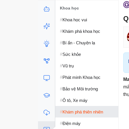
Video
Khoa học
Q
#
#
Hướng dẫn
Khoa học vui
#
#
Công nghệ
Khám phá khoa học
#
#
Khoa học
Bí ẩn - Chuyện lạ
#
Sức khỏe
#
Vũ trụ
#
Phát minh Khoa học
Ma
má
#
Bảo vệ Môi trường
thự
#
Ô tô, Xe máy
#
Khám phá thiên nhiên
#
Điện máy