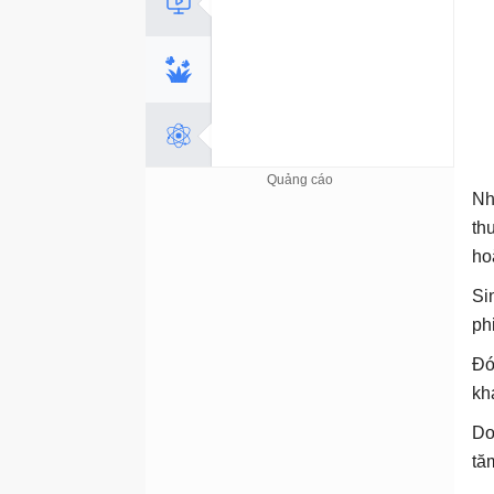
Nh
th
ho
Si
ph
Đó
kh
Dơ
tă