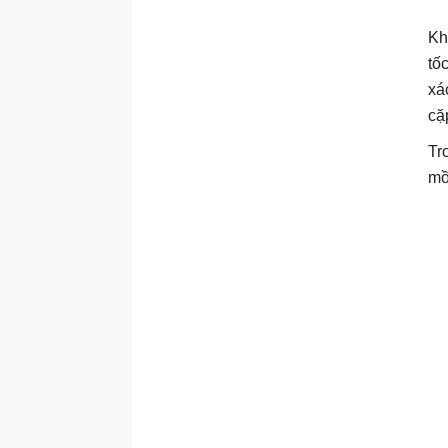
Kh
tố
xá
cặ
Tr
mồ