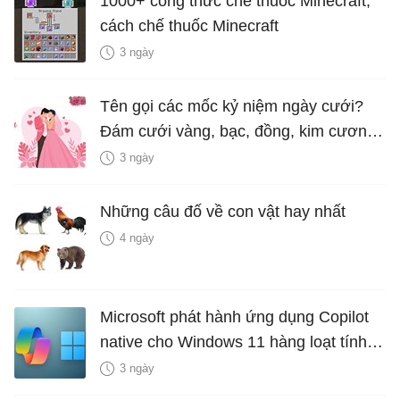
1000+ công thức chế thuốc Minecraft,
cách chế thuốc Minecraft
3 ngày
Tên gọi các mốc kỷ niệm ngày cưới?
Đám cưới vàng, bạc, đồng, kim cương
là bao nhiêu năm?
3 ngày
Những câu đố về con vật hay nhất
4 ngày
Microsoft phát hành ứng dụng Copilot
native cho Windows 11 hàng loạt tính
năng mới Hữu Ích
3 ngày