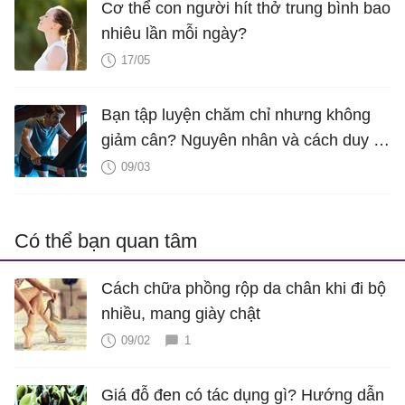
Cơ thể con người hít thở trung bình bao
nhiêu lần mỗi ngày?
17/05
Bạn tập luyện chăm chỉ nhưng không
giảm cân? Nguyên nhân và cách duy trì
cân nặng hiệu quả
09/03
Có thể bạn quan tâm
Cách chữa phồng rộp da chân khi đi bộ
nhiều, mang giày chật
09/02
1
Giá đỗ đen có tác dụng gì? Hướng dẫn