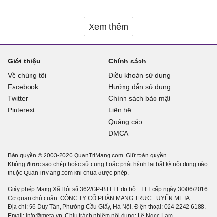
Xem thêm
Giới thiệu
Chính sách
Về chúng tôi
Điều khoản sử dụng
Facebook
Hướng dẫn sử dụng
Twitter
Chính sách bảo mật
Pinterest
Liên hệ
Quảng cáo
DMCA
Bản quyền © 2003-2026 QuanTriMang.com. Giữ toàn quyền.
Không được sao chép hoặc sử dụng hoặc phát hành lại bất kỳ nội dung nào
thuộc QuanTriMang.com khi chưa được phép.
Giấy phép Mạng Xã Hội số 362/GP-BTTTT do bộ TTTT cấp ngày 30/06/2016.
Cơ quan chủ quản: CÔNG TY CỔ PHẦN MẠNG TRỰC TUYẾN META.
Địa chỉ: 56 Duy Tân, Phường Cầu Giấy, Hà Nội. Điện thoại:
024 2242 6188
.
Email: info@meta.vn. Chịu trách nhiệm nội dung: Lê Ngọc Lam.