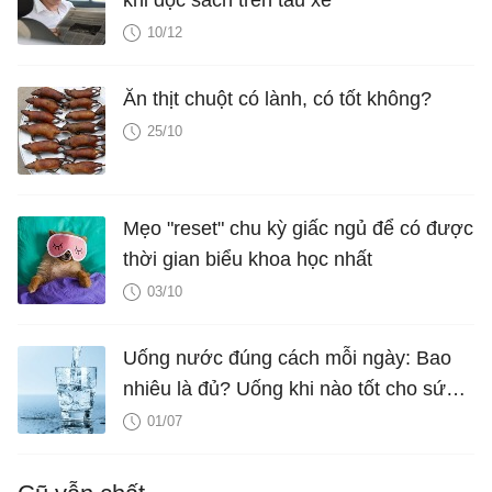
khi đọc sách trên tàu xe
10/12
Ăn thịt chuột có lành, có tốt không?
25/10
Mẹo "reset" chu kỳ giấc ngủ để có được
thời gian biểu khoa học nhất
03/10
Uống nước đúng cách mỗi ngày: Bao
nhiêu là đủ? Uống khi nào tốt cho sức
khỏe?
01/07