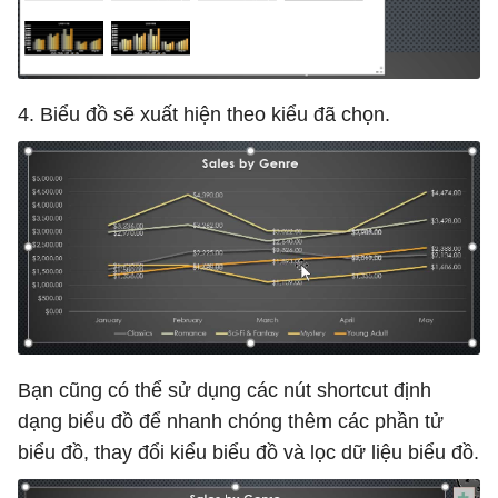
4. Biểu đồ sẽ xuất hiện theo kiểu đã chọn.
Bạn cũng có thể sử dụng các nút shortcut định
dạng biểu đồ để nhanh chóng thêm các phần tử
biểu đồ, thay đổi kiểu biểu đồ và lọc dữ liệu biểu đồ.