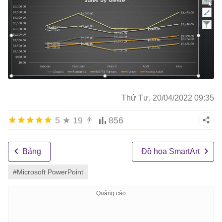
Thứ Tư, 20/04/2022 09:35
5
★
19
👨
856
Bảng
Đồ họa SmartArt
#Microsoft PowerPoint