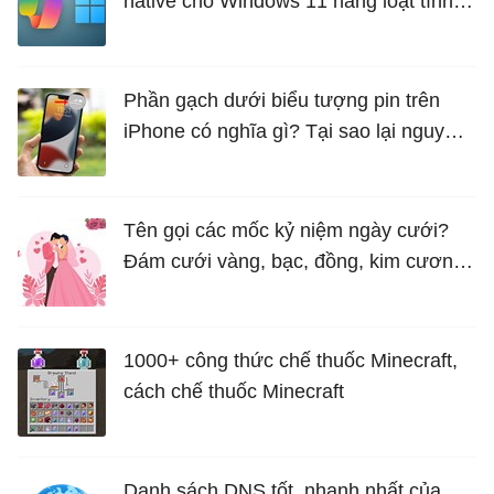
native cho Windows 11 hàng loạt tính
năng mới Hữu Ích
Phần gạch dưới biểu tượng pin trên
iPhone có nghĩa gì? Tại sao lại nguy
hiểm?
Tên gọi các mốc kỷ niệm ngày cưới?
Đám cưới vàng, bạc, đồng, kim cương
là bao nhiêu năm?
1000+ công thức chế thuốc Minecraft,
cách chế thuốc Minecraft
Danh sách DNS tốt, nhanh nhất của