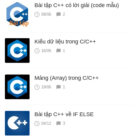
Bài tập C++ có lời giải (code mẫu)
08/06
2
Kiểu dữ liệu trong C/C++
16/06
1
Mảng (Array) trong C/C++
19/06
1
Bài tập C++ về IF ELSE
04/12
3