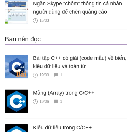
Ngăn Skype “chôm” thông tin cá nhân
người dùng để chèn quảng cáo
15/03
Bạn nên đọc
Bài tập C++ có giải (code mẫu) về biến,
kiểu dữ liệu và toán tử
19/03
1
Mảng (Array) trong C/C++
19/06
1
Kiểu dữ liệu trong C/C++