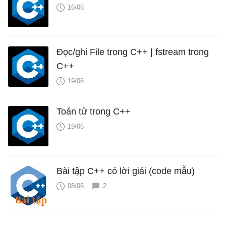
16/06
Đọc/ghi File trong C++ | fstream trong
C++
19/06
Toán tử trong C++
19/06
Bài tập C++ có lời giải (code mẫu)
08/06
2