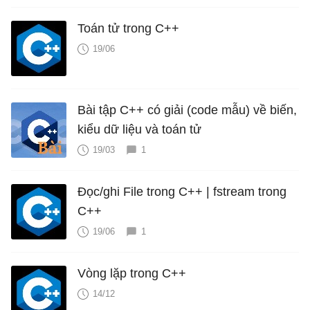
Toán tử trong C++
19/06
Bài tập C++ có giải (code mẫu) về biến,
kiểu dữ liệu và toán tử
19/03
1
Đọc/ghi File trong C++ | fstream trong
C++
19/06
1
Vòng lặp trong C++
14/12