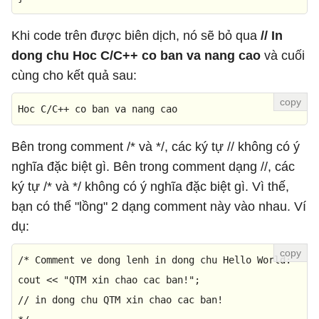
Khi code trên được biên dịch, nó sẽ bỏ qua
// In
dong chu Hoc C/C++ co ban va nang cao
và cuối
cùng cho kết quả sau:
Hoc C/C++ co ban va nang cao
Bên trong comment /* và */, các ký tự // không có ý
nghĩa đặc biệt gì. Bên trong comment dạng //, các
ký tự /* và */ không có ý nghĩa đặc biệt gì. Vì thế,
bạn có thể "lồng" 2 dạng comment này vào nhau. Ví
dụ:
/* Comment ve dong lenh in dong chu Hello World: 

cout << "QTM xin chao cac ban!"; 

// in dong chu QTM xin chao cac ban! 
