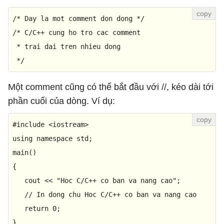
/* Day la mot comment don dong */
/* C/C++ cung ho tro cac comment 

 * trai dai tren nhieu dong 

 */
Một comment cũng có thể bắt đầu với //, kéo dài tới
phần cuối của dòng. Ví dụ:
#
include
<iostream>
using
namespace
main
() 

{ 

   cout << 
"Hoc C/C++ co ban va nang cao"
; 

// In dong chu Hoc C/C++ co ban va nang cao 
return
0
; 

}