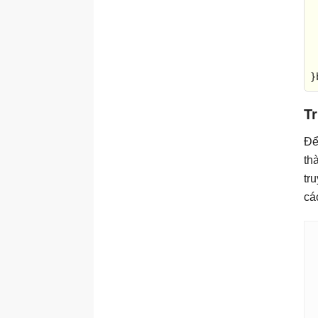
}
Tr
Để
th
tr
cá