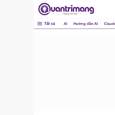
Tất cả
AI
Hướng dẫn AI
Claud
Bài tập C++ có lời giải
(code mẫu)
Cài đặt môi trường C++
Cú pháp C++ cơ bản
Comment
Kiểu dữ liệu
Kiểu biến
Phạm vi biến
Hằng (Constant/Literal)
Modifier
Lớp lưu trữ (Storage Class)
Toán tử