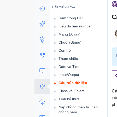
Vòng lặp
LẬP TRÌNH C++
Điều khiển luồng
C
Hàm trong C++
Kiểu dữ liệu number
Mảng (Array)
Chuỗi (String)
Con trỏ
Tham chiếu
Date và Time
Input/Output
Cấu trúc dữ liệu
Class và Object
Cá
cù
Tính kế thừa
ph
Nạp chồng toán tử, nạp
chồng hàm