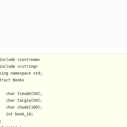
include
<iostream>
include
<cstring>
sing
namespace
truct
Books


char
 tieude[
50
]; 

char
 tacgia[
50
]; 

char
 chude[
100
]; 

int
 book_id;     
