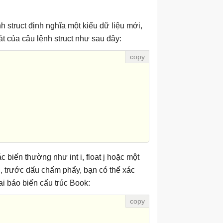
nh struct định nghĩa một kiểu dữ liệu mới,
t của câu lệnh struct như sau đây:
c biến thường như int i, float j hoặc một
c, trước dấu chấm phẩy, bạn có thể xác
ai báo biến cấu trúc Book: