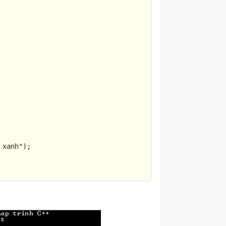


 xanh"
); 

enSach1.tieude <<endl; 

enSach1.tacgia <<endl; 
