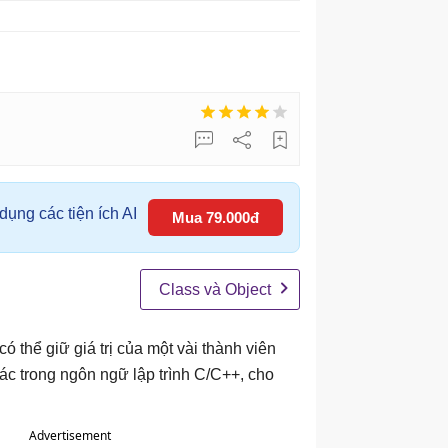
ụng các tiện ích AI
Mua 79.000đ
Class và Object
ó thể giữ giá trị của một vài thành viên
khác trong ngôn ngữ lập trình C/C++, cho
Advertisement