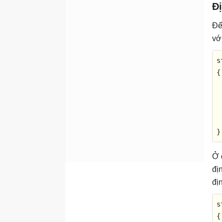
Đ
dữ liệu và toán tử
Để
vớ
s
{ 
 
 
 
 
}
Ở 
đị
đị
s
{ 