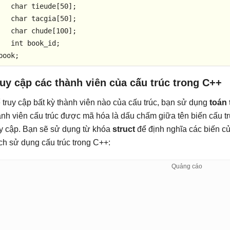
char
 tieude[
50
]; 

char
 tacgia[
50
]; 

char
 chude[
100
]; 

int
 book_id; 

book;
uy cập các thành viên của cấu trúc trong C++
 truy cập bất kỳ thành viên nào của cấu trúc, bạn sử dụng
toán 
ành viên cấu trúc được mã hóa là dấu chấm giữa tên biến cấu t
uy cập. Bạn sẽ sử dụng từ khóa
struct
để định nghĩa các biến củ
ch sử dụng cấu trúc trong C++: