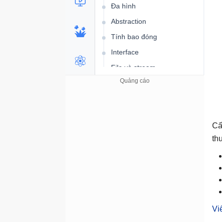
Đa hình
Abstraction
Tính bao đóng
Interface
File và stream
Xử lý ngoại lệ
Bộ nhớ động
Namespace
Cấ
Template
th
Bộ tiền xử lý
Xử lý tín hiệu
Đa luồng
Lập trình Web
Bài tập C++ về IF ELSE
Vi
Bài tập C++ về biến, kiểu