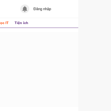
Đăng nhập
ọc IT
Tiện ích