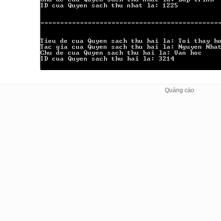
   cout << 
"Chu de cua Quyen sach thu nhat la: "
 << Quye
   cout << 
"ID cua Quyen sach thu nhat la: "
 << QuyenSac
   cout << 
"\n\n========================================
// in thong tin ve QuyenSach2 
   cout << 
"Tieu de cua Quyen sach thu hai la: "
 << Quye
   cout << 
"Tac gia cua Quyen sach thu hai la: "
 << Quye
   cout << 
"Chu de cua Quyen sach thu hai la: "
 << Quyen
   cout << 
"ID cua Quyen sach thu hai la: "
 << QuyenSach
return
0
; 
