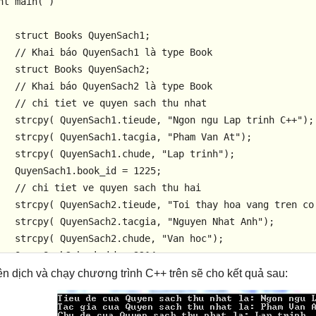
nt
main
( )


struct
Books
 QuyenSach1; 

// Khai báo QuyenSach1 là type Book 
struct
Books
 QuyenSach2; 

// Khai báo QuyenSach2 là type Book 
// chi tiet ve quyen sach thu nhat 
strcpy
( QuyenSach1.tieude, 
"Ngon ngu Lap trinh C++"
); 
strcpy
( QuyenSach1.tacgia, 
"Pham Van At"
); 

strcpy
( QuyenSach1.chude, 
"Lap trinh"
); 

   QuyenSach1.book_id = 
1225
; 

// chi tiet ve quyen sach thu hai 
strcpy
( QuyenSach2.tieude, 
"Toi thay hoa vang tren co
strcpy
( QuyenSach2.tacgia, 
"Nguyen Nhat Anh"
); 

strcpy
( QuyenSach2.chude, 
"Van hoc"
); 

   QuyenSach2.book_id = 
3214
; 

// in thong tin ve QuyenSach1 
ên dịch và chạy chương trình C++ trên sẽ cho kết quả sau:
   cout << 
"Tieu de cua Quyen sach thu nhat la: "
 << Quy
   cout << 
"Tac gia cua Quyen sach thu nhat la: "
 << Quy