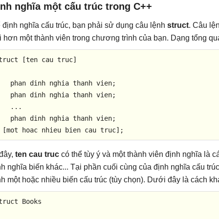
ịnh nghĩa một cấu trúc trong C++
 định nghĩa cấu trúc, bạn phải sử dụng câu lệnh
struct
. Câu lệ
i hơn một thành viên trong chương trình của bạn. Dạng tổng quá
truct
 [ten cau truc] 



   phan dinh nghia thanh vien; 

   phan dinh nghia thanh vien; 

   ... 

   phan dinh nghia thanh vien; 

 [mot hoac nhieu bien cau truc];
đây,
ten cau truc
có thể tùy ý và một thành viên định nghĩa là cá
nh nghĩa biến khác... Tại phần cuối cùng của định nghĩa cấu trú
nh một hoặc nhiều biến cấu trúc (tùy chọn). Dưới đây là cách kh
truct
Books

