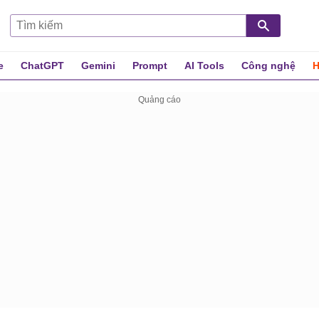
e
ChatGPT
Gemini
Prompt
AI Tools
Công nghệ
H