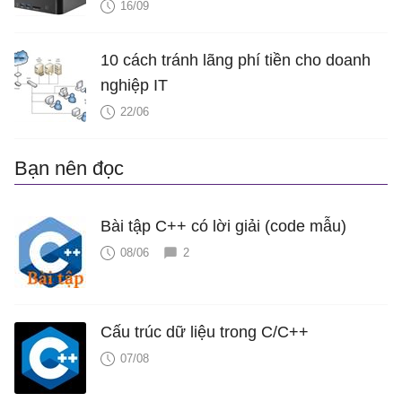
16/09
10 cách tránh lãng phí tiền cho doanh
nghiệp IT
22/06
Bạn nên đọc
Bài tập C++ có lời giải (code mẫu)
08/06
2
Cấu trúc dữ liệu trong C/C++
07/08