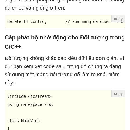
đa chiều vẫn giống ở trên:
delete
 [] contro;        
// xoa mang da duoc tro boi
Cấp phát bộ nhớ động cho Đối tượng trong
C/C++
Đối tượng không khác các kiểu dữ liệu đơn giản. Ví
dụ: bạn xem xét code sau, trong đó chúng ta đang
sử dụng một mảng đối tượng để làm rõ khái niệm
này:
#
include
<iostream>
using
namespace
 std;

class
NhanVien
{
