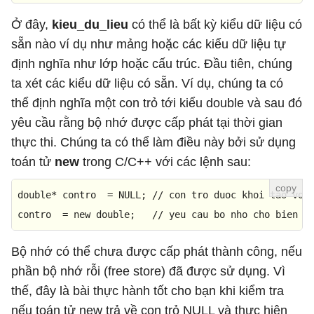
Ở đây,
kieu_du_lieu
có thể là bất kỳ kiểu dữ liệu có
sẵn nào ví dụ như mảng hoặc các kiểu dữ liệu tự
định nghĩa như lớp hoặc cấu trúc. Đầu tiên, chúng
ta xét các kiểu dữ liệu có sẵn. Ví dụ, chúng ta có
thể định nghĩa một con trỏ tới kiểu double và sau đó
yêu cầu rằng bộ nhớ được cấp phát tại thời gian
thực thi. Chúng ta có thể làm điều này bởi sử dụng
toán tử
new
trong C/C++ với các lệnh sau:
double
* contro  = 
NULL
; 
// con tro duoc khoi tao voi
contro  = 
new
double
;   
// yeu cau bo nho cho bien
Bộ nhớ có thể chưa được cấp phát thành công, nếu
phần bộ nhớ rỗi (free store) đã được sử dụng. Vì
thế, đây là bài thực hành tốt cho bạn khi kiểm tra
nếu toán tử new trả về con trỏ NULL và thực hiện