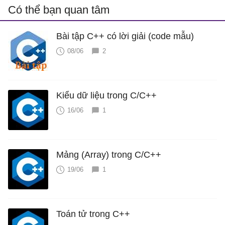
Có thể bạn quan tâm
Bài tập C++ có lời giải (code mẫu)
08/06
2
Kiểu dữ liệu trong C/C++
16/06
1
Mảng (Array) trong C/C++
19/06
1
Toán tử trong C++