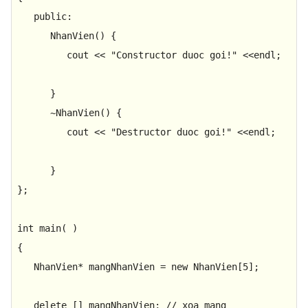
public
:

NhanVien
() { 

         cout << 
"Constructor duoc goi!"
 <<endl; 

      }

      ~
NhanVien
() { 

         cout << 
"Destructor duoc goi!"
 <<endl; 

      }

};

int
main
( )
{

   NhanVien* mangNhanVien = 
new
 NhanVien[
5
];

delete
 [] mangNhanVien; 
// xoa mang