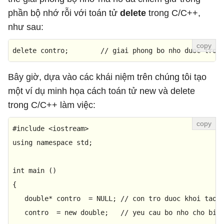
phần bộ nhớ rỗi với toán tử
delete
trong C/C++,
như sau:
delete
 contro;        
// giai phong bo nho duoc tro 
Bây giờ, dựa vào các khái niệm trên chúng tôi tạo
một ví dụ minh họa cách toán tử new và delete
trong C/C++ làm việc:
#
include
<iostream>
using
namespace
 std;

int
main
()
{

double
* contro  = 
NULL
; 
// con tro duoc khoi tao 
   contro  = 
new
double
;   
// yeu cau bo nho cho bie