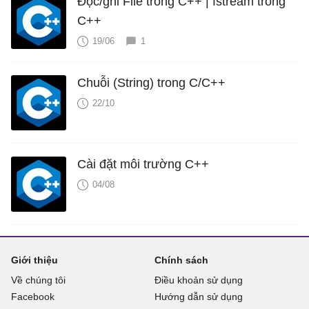
Đọc/ghi File trong C++ | fstream trong
C++
19/06
1
Chuỗi (String) trong C/C++
22/10
Cài đặt môi trường C++
04/08
Giới thiệu
Chính sách
Về chúng tôi
Điều khoản sử dụng
Facebook
Hướng dẫn sử dụng