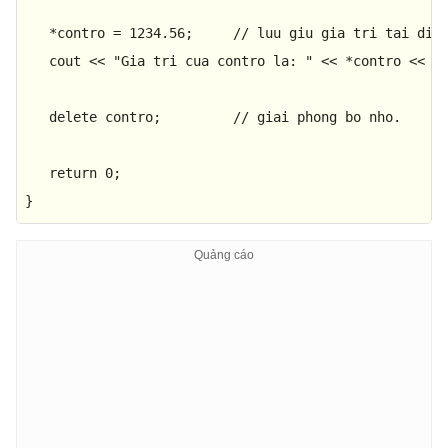
   *contro = 
1234.56
;     
// luu giu gia tri tai dia
   cout << 
"Gia tri cua contro la: "
 << *contro << en
delete
 contro;         
// giai phong bo nho.
return
0
;

}