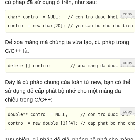
cú pháp đã sử dụng ở trên, như sau:
char
* contro  = 
NULL
;   
// con tro duoc khoi tao voi
contro  = 
new
char
[
20
]; 
// yeu cau bo nho cho bien
Để xóa mảng mà chúng ta vừa tạo, cú pháp trong
C/C++ là:
delete
 [] contro;        
// xoa mang da duoc tro boi
Đây là cú pháp chung của toán tử new, bạn có thể
sử dụng để cấp phát bộ nhớ cho một mảng đa
chiều trong C/C++:
double
** contro  = 
NULL
;     
// con tro duoc khoi ta
contro  = 
new
double
 [
3
][
4
]; 
// cap phat bo nho cho 
Tuy nhiên, cú pháp để giải phóng bộ nhớ cho mảng