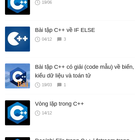
19/06
Bài tập C++ về IF ELSE
04/12
3
Bài tập C++ có giải (code mẫu) về biến,
kiểu dữ liệu và toán tử
19/03
1
Vòng lặp trong C++
14/12