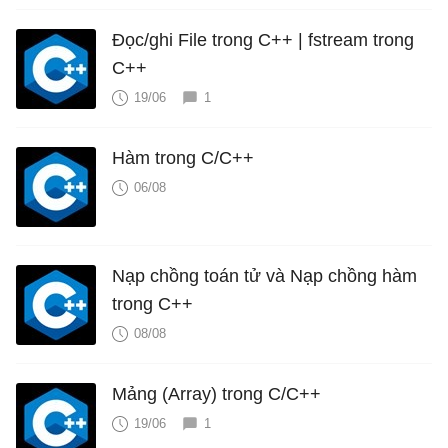
Đọc/ghi File trong C++ | fstream trong
C++
19/06
1
Hàm trong C/C++
06/08
Nạp chồng toán tử và Nạp chồng hàm
trong C++
08/08
Mảng (Array) trong C/C++
19/06
1