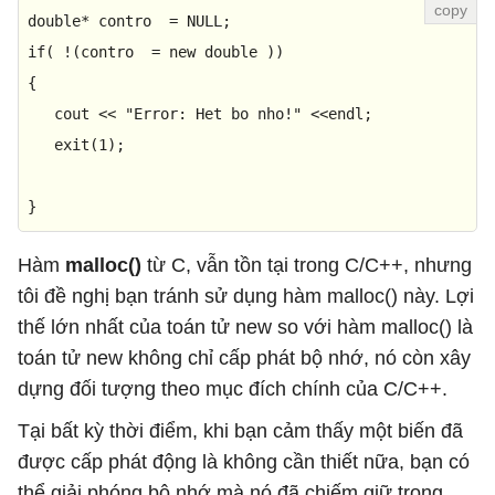
double
* contro  = 
NULL
if
( !(contro  = 
new
double
 ))

{

   cout << 
"Error: Het bo nho!"
 <<endl;

exit
(
1
);

}
Hàm
malloc()
từ C, vẫn tồn tại trong C/C++, nhưng
tôi đề nghị bạn tránh sử dụng hàm malloc() này. Lợi
thế lớn nhất của toán tử new so với hàm malloc() là
toán tử new không chỉ cấp phát bộ nhớ, nó còn xây
dựng đối tượng theo mục đích chính của C/C++.
Tại bất kỳ thời điểm, khi bạn cảm thấy một biến đã
được cấp phát động là không cần thiết nữa, bạn có
thể giải phóng bộ nhớ mà nó đã chiếm giữ trong