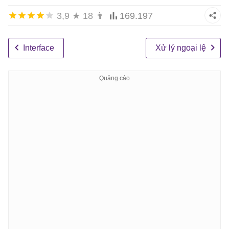
3,9
★
18
👨
169.197
Interface
Xử lý ngoại lệ