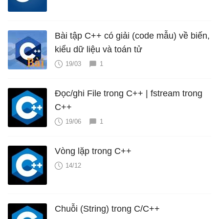
Bài tập C++ có giải (code mẫu) về biến,
kiểu dữ liệu và toán tử
19/03
1
Đọc/ghi File trong C++ | fstream trong
C++
19/06
1
Vòng lặp trong C++
14/12
Chuỗi (String) trong C/C++