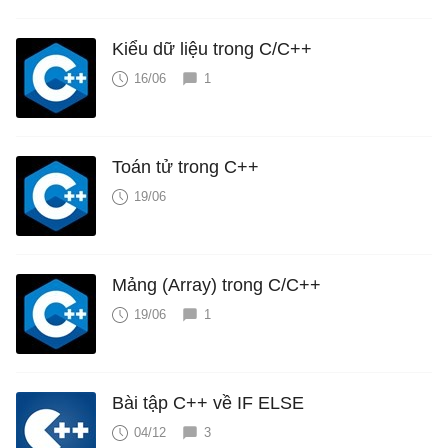
Kiểu dữ liệu trong C/C++
16/06
1
Toán tử trong C++
19/06
Mảng (Array) trong C/C++
19/06
1
Bài tập C++ về IF ELSE
04/12
3