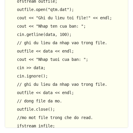
    ofstream outfile; 

    outfile.
open
(
"qtm.dat"
); 

    cout << 
"Ghi du lieu toi file!"
 << endl; 

    cout << 
"Nhap ten cua ban: "
; 

    cin.
getline
(data, 
100
); 

// ghi du lieu da nhap vao trong file. 
    outfile << data << endl; 

    cout << 
"Nhap tuoi cua ban: "
; 

    cin >> data; 

    cin.
ignore
(); 

// ghi du lieu da nhap vao trong file. 
    outfile << data << endl; 

// dong file da mo. 
    outfile.
close
(); 

//mo mot file trong che do read. 
    ifstream infile; 
