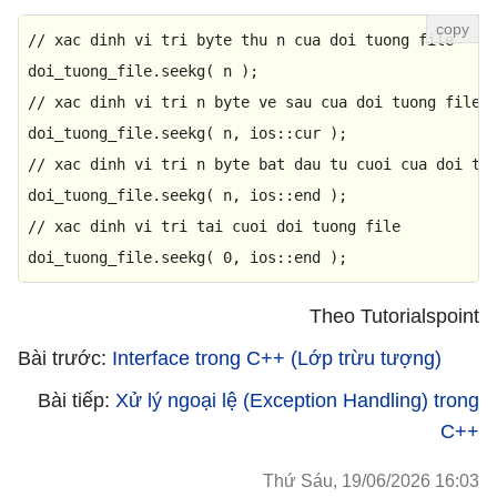
// xac dinh vi tri byte thu n cua doi tuong file 
doi_tuong_file.
seekg
// xac dinh vi tri n byte ve sau cua doi tuong file 
doi_tuong_file.
seekg
// xac dinh vi tri n byte bat dau tu cuoi cua doi tu
doi_tuong_file.
seekg
// xac dinh vi tri tai cuoi doi tuong file 
doi_tuong_file.
seekg
( 
0
, ios::end );
Theo Tutorialspoint
Bài trước:
Interface trong C++ (Lớp trừu tượng)
Bài tiếp:
Xử lý ngoại lệ (Exception Handling) trong
C++
Thứ Sáu, 19/06/2026 16:03