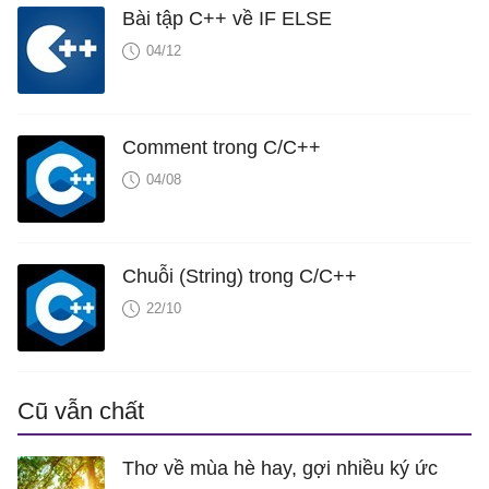
Bài tập C++ về IF ELSE
04/12
Comment trong C/C++
04/08
Chuỗi (String) trong C/C++
22/10
Cũ vẫn chất
Thơ về mùa hè hay, gợi nhiều ký ức