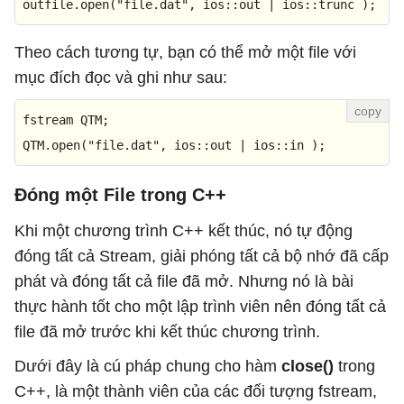
outfile.
open
(
"file.dat"
, ios::out | ios::trunc );
Theo cách tương tự, bạn có thể mở một file với
mục đích đọc và ghi như sau:
fstream QTM; 

QTM.
open
(
"file.dat"
, ios::out | ios::in );
Đóng một File trong C++
Khi một chương trình C++ kết thúc, nó tự động
đóng tất cả Stream, giải phóng tất cả bộ nhớ đã cấp
phát và đóng tất cả file đã mở. Nhưng nó là bài
thực hành tốt cho một lập trình viên nên đóng tất cả
file đã mở trước khi kết thúc chương trình.
Dưới đây là cú pháp chung cho hàm
close()
trong
C++, là một thành viên của các đối tượng fstream,