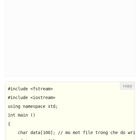
#
include
<fstream>
#
include
<iostream>
using
namespace
int
main
()
{ 

char
 data[
100
]; 
// mo mot file trong che do writ