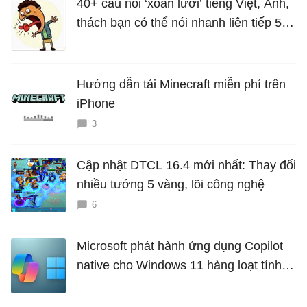
40+ câu nói ‘xoắn lưỡi’ tiếng Việt, Anh,
thách bạn có thể nói nhanh liên tiếp 5
lần mà vẫn trôi chảy
Hướng dẫn tải Minecraft miễn phí trên
iPhone
3
Cập nhật DTCL 16.4 mới nhất: Thay đổi
nhiều tướng 5 vàng, lõi công nghệ
6
Microsoft phát hành ứng dụng Copilot
native cho Windows 11 hàng loạt tính
năng mới Hữu Ích