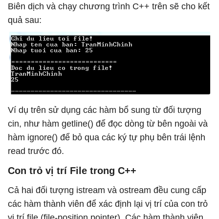
    infile.
open
(
"qtm.dat"
); 

Biên dịch và chạy chương trình C++ trên sẽ cho kết
    cout << 
"\n===========================\n"
 ; 

quả sau:
    cout << 
"Doc du lieu co trong file!"
 << endl; inf
// ghi du lieu tren man hinh. 
    cout << data << endl; 

// tiep tuc doc va hien thi du lieu. 
    infile >> data; cout << data << endl; 

// dong file da mo. 
Ví dụ trên sử dụng các hàm bổ sung từ đối tượng
    infile.
close
(); 

cin, như hàm getline() để đọc dòng từ bên ngoài và
return
0
; 

hàm ignore() để bỏ qua các ký tự phụ bên trái lệnh
}
read trước đó.
Con trỏ vị trí File trong C++
Cả hai đối tượng istream và ostream đều cung cấp
các hàm thành viên để xác định lại vị trí của con trỏ
vị trí file (file-position pointer). Các hàm thành viên