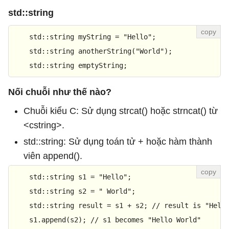
std::string
    std::string myString = 
"Hello"
;

std::string 
anotherString
(
"World"
)
;

    std::string emptyString;
Nối chuỗi như thế nào?
Chuỗi kiểu C: Sử dụng strcat() hoặc strncat() từ
<cstring>.
std::string: Sử dụng toán tử + hoặc hàm thành
viên append().
    std::string s1 = 
"Hello"
;

    std::string s2 = 
" World"
;

    std::string result = s1 + s2; 
// result is "Hell
    s1.
append
(s2); 
// s1 becomes "Hello World"