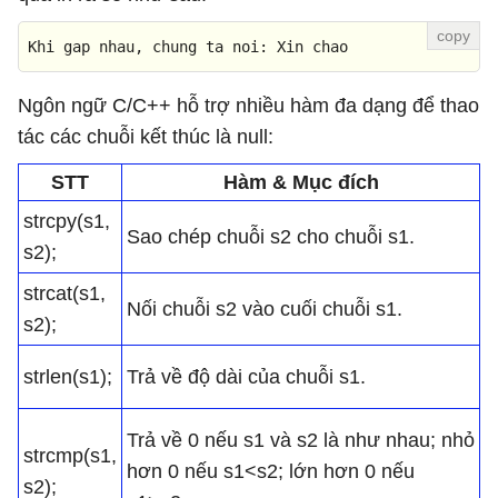
Khi gap nhau, chung ta noi: Xin chao
Ngôn ngữ C/C++ hỗ trợ nhiều hàm đa dạng để thao
tác các chuỗi kết thúc là null:
STT
Hàm & Mục đích
strcpy(s1,
Sao chép chuỗi s2 cho chuỗi s1.
s2);
strcat(s1,
Nối chuỗi s2 vào cuối chuỗi s1.
s2);
strlen(s1);
Trả về độ dài của chuỗi s1.
Trả về 0 nếu s1 và s2 là như nhau; nhỏ
strcmp(s1,
hơn 0 nếu s1<s2; lớn hơn 0 nếu
s2);