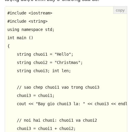
#
include
<iostream>
#
include
<string>
using
namespace
int
main
()
{ 

    string chuoi1 = 
"Hello"
; 

    string chuoi2 = 
"Christmas"
; 

    string chuoi3; 
int
 len; 

// sao chep chuoi1 vao trong chuoi3 
    chuoi3 = chuoi1; 

    cout << 
"Bay gio chuoi3 la: "
 << chuoi3 << endl; 
// noi hai chuoi: chuoi1 va chuoi2 
    chuoi3 = chuoi1 + chuoi2; 
