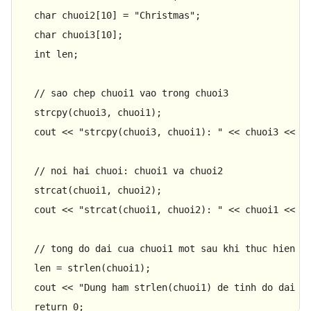
char
 chuoi2[
10
] = 
"Christmas"
; 

char
 chuoi3[
10
]; 

int
 len; 

// sao chep chuoi1 vao trong chuoi3 
strcpy
(chuoi3, chuoi1); 

   cout << 
"strcpy(chuoi3, chuoi1): "
 << chuoi3 << en
// noi hai chuoi: chuoi1 va chuoi2 
strcat
(chuoi1, chuoi2); 

   cout << 
"strcat(chuoi1, chuoi2): "
 << chuoi1 << en
// tong do dai cua chuoi1 mot sau khi thuc hien n
   len = 
strlen
(chuoi1); 

   cout << 
"Dung ham strlen(chuoi1) de tinh do dai c
return
0
; 
