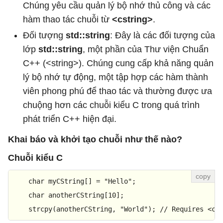
Chúng yêu cầu quản lý bộ nhớ thủ công và các
hàm thao tác chuỗi từ
<cstring>
.
Đối tượng
std::string
: Đây là các đối tượng của
lớp
std::string
, một phần của Thư viện Chuẩn
C++ (<string>). Chúng cung cấp khả năng quản
lý bộ nhớ tự động, một tập hợp các hàm thành
viên phong phú để thao tác và thường được ưa
chuộng hơn các chuỗi kiểu C trong quá trình
phát triển C++ hiện đại.
Khai báo và khởi tạo chuỗi như thế nào?
Chuỗi kiểu C
char
 myCString[] = 
"Hello"
;

char
 anotherCString[
10
];

strcpy
(anotherCString, 
"World"
); 
// Requires <cs