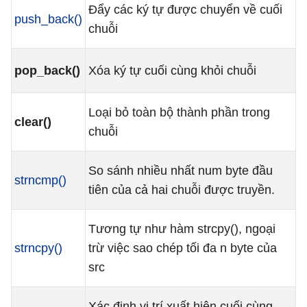
Đẩy các ký tự được chuyển về cuối
push_back()
chuỗi
pop_back()
Xóa ký tự cuối cùng khỏi chuỗi
Loại bỏ toàn bộ thành phần trong
clear()
chuỗi
So sánh nhiều nhất num byte đầu
strncmp()
tiên của cả hai chuỗi được truyền.
Tương tự như hàm strcpy(), ngoại
strncpy()
trừ việc sao chép tối đa n byte của
src
Xác định vị trí xuất hiện cuối cùng