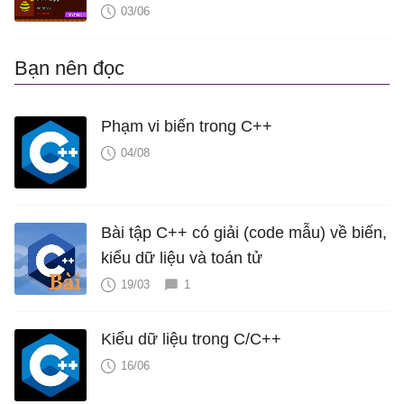
03/06
Bạn nên đọc
Phạm vi biến trong C++
04/08
Bài tập C++ có giải (code mẫu) về biến,
kiểu dữ liệu và toán tử
19/03
1
Kiểu dữ liệu trong C/C++
16/06