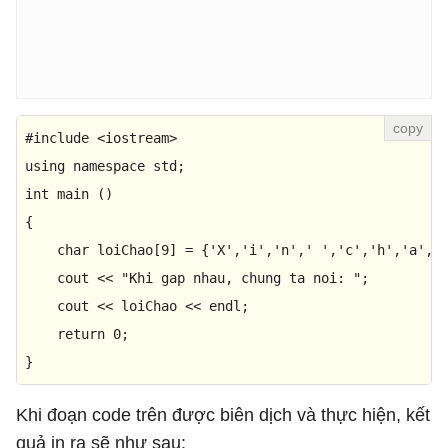
#
include
<iostream>
using
namespace
int
main
()
{ 

char
 loiChao[
9
] = {
'X'
,
'i'
,
'n'
,
' '
,
'c'
,
'h'
,
'a'
,
'
    cout << 
"Khi gap nhau, chung ta noi: "
; 

    cout << loiChao << endl; 

return
0
; 

}
Khi đoạn code trên được biên dịch và thực hiện, kết
quả in ra sẽ như sau: