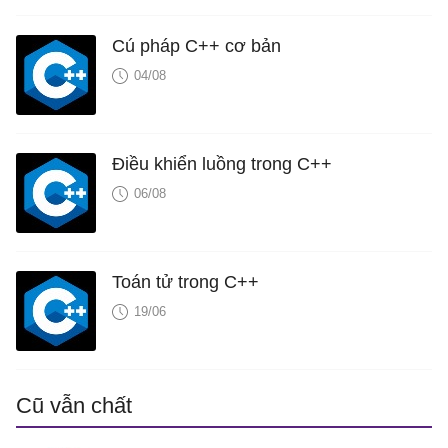
Cú pháp C++ cơ bản
04/08
Điều khiển luồng trong C++
06/08
Toán tử trong C++
19/06
Cũ vẫn chất