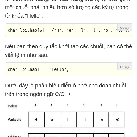
một chuỗi phải nhiều hơn số lượng các ký tự trong
từ khóa "Hello".
char
 loiChao[
6
] = {
'H'
, 
'e'
, 
'l'
, 
'l'
, 
'o'
, 
'\0'
};
Nếu bạn theo quy tắc khởi tạo các chuỗi, bạn có thể
viết lệnh như sau:
char
 loiChao[] = 
"Hello"
;
Dưới đây là phần biểu diễn ô nhớ cho đoạn chuỗi
trên trong ngôn ngữ C/C++: