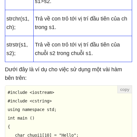
s1>s2.
strchr(s1,
Trả về con trỏ tới vị trí đầu tiên của ch
ch);
trong s1.
strstr(s1,
Trả về con trỏ tới vị trí đầu tiên của
s2);
chuỗi s2 trong chuỗi s1.
Dưới đây là ví dụ cho việc sử dụng một vài hàm
bên trên:
#
include
<iostream>
#
include
<cstring>
using
namespace
int
main
()
{ 

char
 chuoi1[
10
] = 
"Hello"
; 
