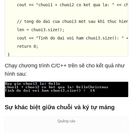
    cout << 
"chuoi1 + chuoi2 co ket qua la: "
 << chuo
// tong do dai cua chuoi3 mot sau khi thuc hien 
    len = chuoi3.
size
(); 

    cout << 
"Tinh do dai voi ham chuoi3.size(): "
 << 
return
0
; 

}
Chạy chương trình C/C++ trên sẽ cho kết quả như
hình sau:
Sự khác biệt giữa chuỗi và ký tự mảng