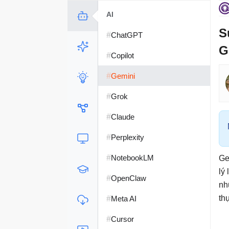
AI
S
#
ChatGPT
G
#
Copilot
#
Gemini
#
Grok
#
Claude
#
Perplexity
#
NotebookLM
Ge
lý
#
OpenClaw
nh
#
th
Meta AI
#
Cursor