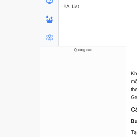
#
AI List
Kh
mộ
th
Ge
C
Bư
Tạ