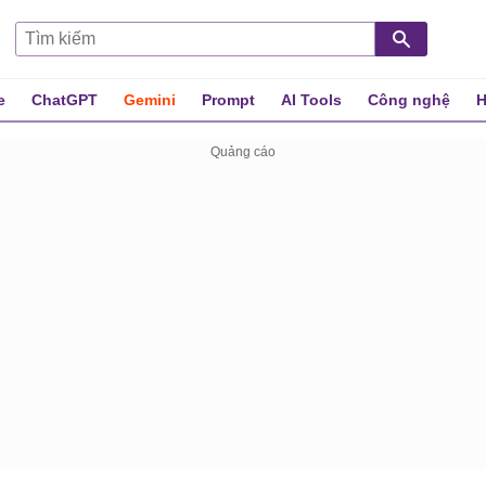
e
ChatGPT
Gemini
Prompt
AI Tools
Công nghệ
H