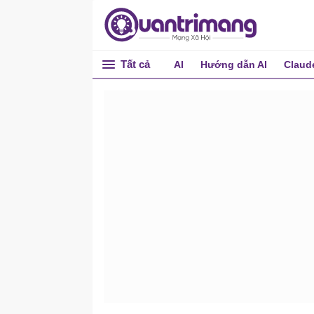
Tất cả
AI
Hướng dẫn AI
Claud