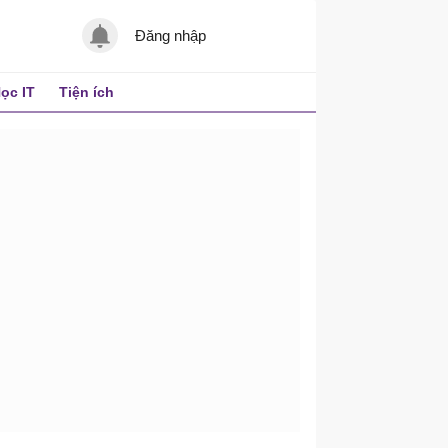
Đăng nhập
ọc IT
Tiện ích