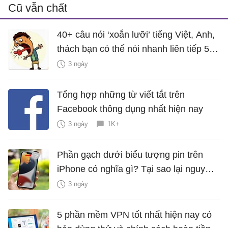
Cũ vẫn chất
40+ câu nói ‘xoắn lưỡi’ tiếng Việt, Anh,
thách bạn có thể nói nhanh liên tiếp 5
lần mà vẫn trôi chảy
3 ngày
Tổng hợp những từ viết tắt trên
Facebook thông dụng nhất hiện nay
3 ngày
1K+
Phần gạch dưới biểu tượng pin trên
iPhone có nghĩa gì? Tại sao lại nguy
hiểm?
3 ngày
5 phần mềm VPN tốt nhất hiện nay có