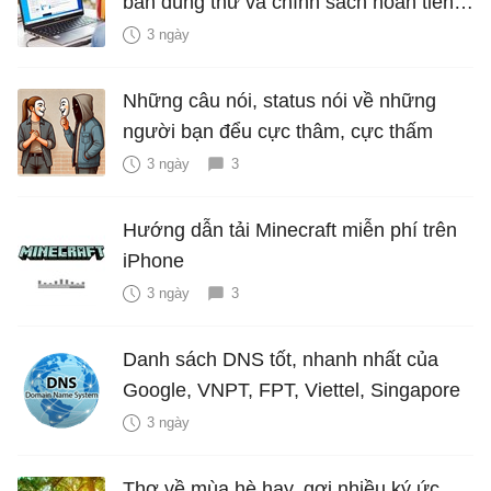
bản dùng thử và chính sách hoàn tiền
miễn phí
3 ngày
Những câu nói, status nói về những
người bạn đểu cực thâm, cực thấm
3 ngày
3
Hướng dẫn tải Minecraft miễn phí trên
iPhone
3 ngày
3
Danh sách DNS tốt, nhanh nhất của
Google, VNPT, FPT, Viettel, Singapore
3 ngày
Thơ về mùa hè hay, gợi nhiều ký ức