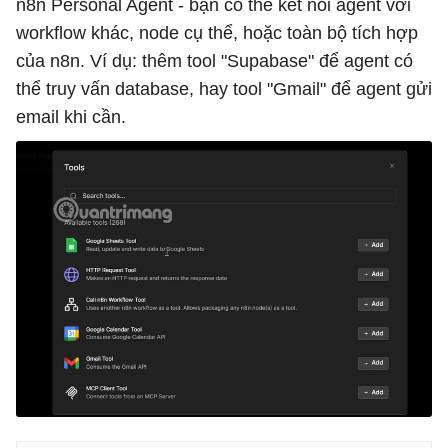
n8n Personal Agent - bạn có thể kết nối agent với
workflow khác, node cụ thể, hoặc toàn bộ tích hợp
của n8n. Ví dụ: thêm tool "Supabase" để agent có
thể truy vấn database, hay tool "Gmail" để agent gửi
email khi cần.