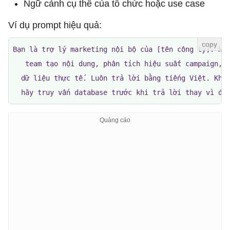
Ngữ cảnh cụ thể của tổ chức hoặc use case
Ví dụ prompt hiệu quả:
Bạn là trợ lý marketing nội bộ của [tên công ty]. Nhi
   team tạo nội dung, phân tích hiệu suất campaign, v
  dữ liệu thực tế. Luôn trả lời bằng tiếng Việt. Khi 
  hãy truy vấn database trước khi trả lời thay vì đo