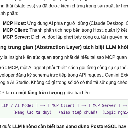
ạng thái (stateless) và đã được kiểm chứng trong sản xuất từ h
ành phần:
MCP Host:
Ứng dụng AI phía người dùng (Claude Desktop, 
MCP Client:
Thành phần tích hợp bên trong Host, quản lý kết 
MCP Server:
Dịch vụ độc lập phơi bày công cụ, tài nguyên h
ng trung gian (Abstraction Layer) tách biệt LLM khỏ
y là insight kiến trúc quan trọng nhất để hiểu tại sao MCP quan 
ước MCP, một AI agent phải "biết" cách gọi từng công cụ cụ thể
veloper đăng ký schema trực tiếp trong API request. Gemini Ext
ogle AI Studio. Không có gì trong số đó có thể tái sử dụng ché
P tạo ra
một tầng trừu tượng
giữa hai bên:
 LLM / AI Model ] ←→ [ MCP Client ] ←→ [ MCP Server ] ←→ 
      (Năng lực tư duy)   (Giao tiếp chuẩn)  (Logic nghi
t quả:
LLM không cần biết bạn đang dùng PostgreSQL ha