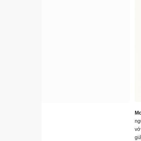
Mo
ng
vớ
gi