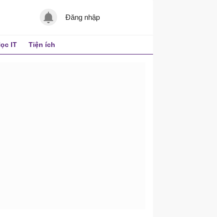
Đăng nhập
ọc IT
Tiện ích