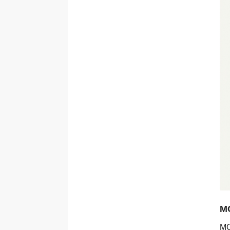
MC
MC