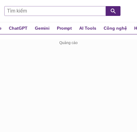
e
ChatGPT
Gemini
Prompt
AI Tools
Công nghệ
H