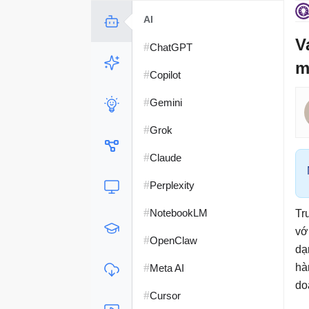
AI
V
#
ChatGPT
m
#
Copilot
#
Gemini
#
Grok
#
Claude
#
Perplexity
#
NotebookLM
Tr
vớ
#
OpenClaw
dạ
#
hà
Meta AI
do
#
Cursor