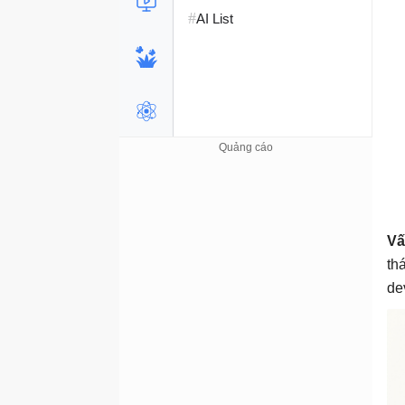
#
AI List
Vấ
th
de