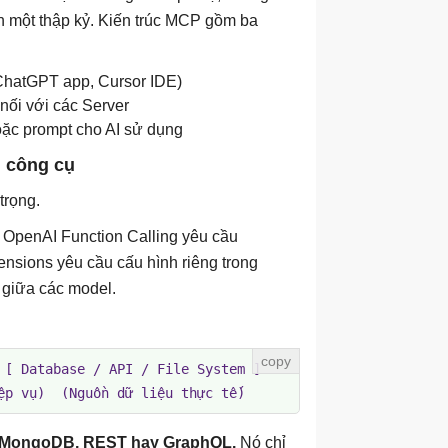
ơn một thập kỷ. Kiến trúc MCP gồm ba
ChatGPT app, Cursor IDE)
nối với các Server
oặc prompt cho AI sử dụng
i công cụ
trọng.
. OpenAI Function Calling yêu cầu
ensions yêu cầu cấu hình riêng trong
o giữa các model.
[ Database / API / File System ]

ệp vụ)  (Nguồn dữ liệu thực tế)
y MongoDB, REST hay GraphQL.
Nó chỉ