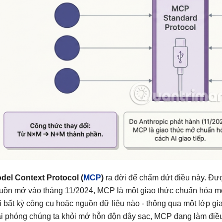
del Context Protocol (
MCP
)
ra đời để chấm dứt điều này. Đư
uồn mở vào tháng 11/2024, MCP là một giao thức chuẩn hóa mở 
i bất kỳ công cụ hoặc nguồn dữ liệu nào - thông qua một lớp g
ải phóng chúng ta khỏi mớ hỗn độn dây sạc, MCP đang làm điều t