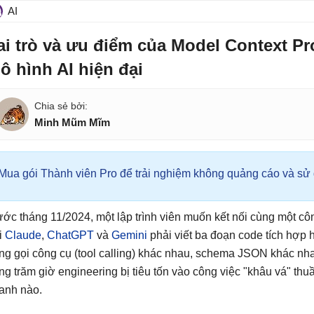
AI
ai trò và ưu điểm của Model Context Pr
ô hình AI hiện đại
Minh Mũm Mĩm
Mua gói Thành viên Pro để trải nghiệm không quảng cáo và sử d
ước tháng 11/2024, một lập trình viên muốn kết nối cùng một cô
i
Claude
,
ChatGPT
và
Gemini
phải viết ba đoạn code tích hợp h
ng gọi công cụ (tool calling) khác nhau, schema JSON khác nha
ng trăm giờ engineering bị tiêu tốn vào công việc "khâu vá" thuần 
anh nào.