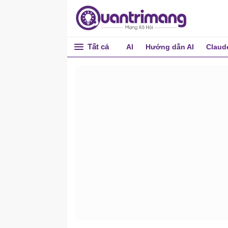
Tất cả
AI
Hướng dẫn AI
Claud