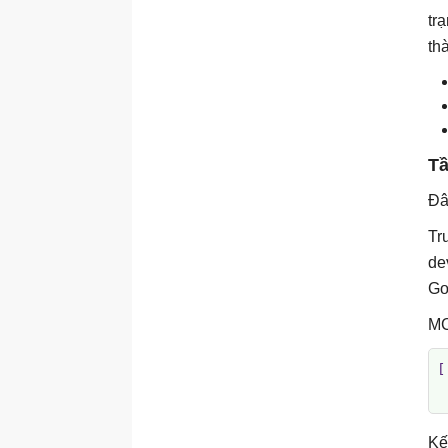
tr
th
Tầ
Đâ
Tr
de
Go
MC
[
 
Kế