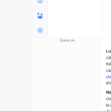
Lư
cà
th
cá
ch
iP
Mẹ
ch
bị