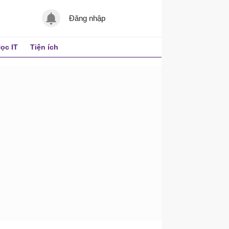
Đăng nhập
ọc IT
Tiện ích