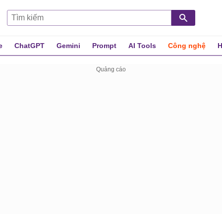
e
ChatGPT
Gemini
Prompt
AI Tools
Công nghệ
H