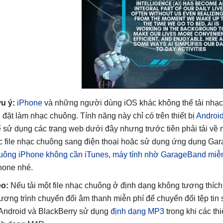
u ý:
iPhone
và những người dùng iOS khác không thể tải nhạc c
i đặt làm nhạc chuông. Tính năng này chỉ có trên thiết bị
Androi
ể sử dụng các trang web dưới đây nhưng trước tiên phải tải về
c file nhạc chuông sang điện thoại hoặc sử dụng ứng dụng Gar
uông iPhone không cần iTunes, máy tính nhờ GarageBand miễn
hone nhé.
o:
Nếu tải một file nhạc chuông ở định dạng không tương thích 
ương trình chuyển đổi âm thanh miễn phí để chuyển đổi tệp tin s
 Android và BlackBerry sử dụng
định dạng MP3
trong khi các th