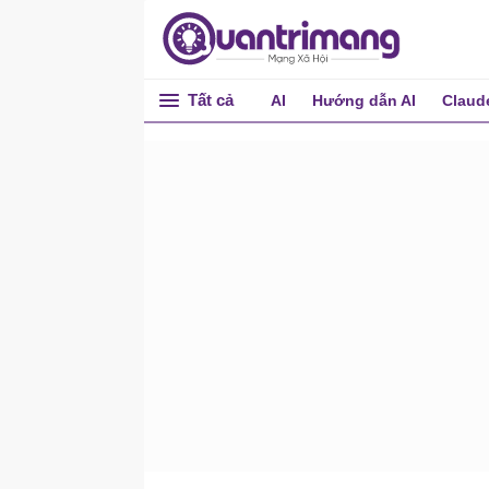
Tất cả
AI
Hướng dẫn AI
Claud