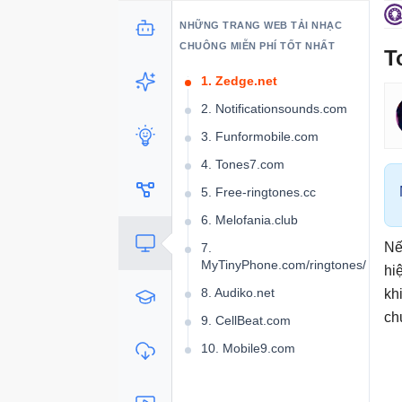
NHỮNG TRANG WEB TẢI NHẠC
CHUÔNG MIỄN PHÍ TỐT NHẤT
T
1. Zedge.net
2. Notificationsounds.com
3. Funformobile.com
4. Tones7.com
5. Free-ringtones.cc
6. Melofania.club
Nế
7.
MyTinyPhone.com/ringtones/
hi
8. Audiko.net
kh
ch
9. CellBeat.com
10. Mobile9.com