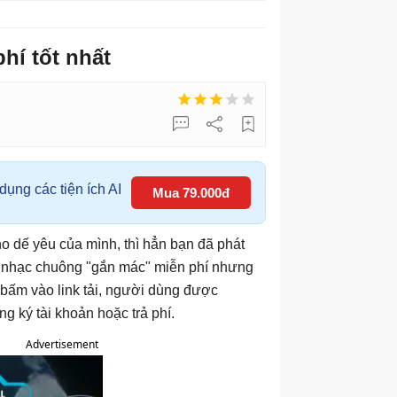
hí tốt nhất
ụng các tiện ích AI
Mua 79.000đ
ho dế yêu của mình, thì hẳn bạn đã phát
ải nhạc chuông "gắn mác" miễn phí nhưng
i bấm vào link tải, người dùng được
 ký tài khoản hoặc trả phí.
Advertisement