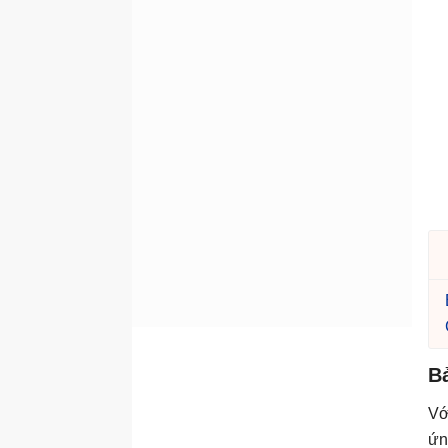
B
Vớ
ứn