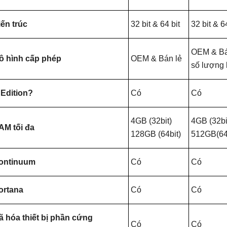
iến trúc
32 bit & 64 bit
32 bit & 6
OEM & Bá
ô hình cấp phép
OEM & Bán lẻ
số lượng 
 Edition?
Có
Có
4GB (32bit)
4GB (32bi
AM tối đa
128GB (64bit)
512GB(64
ontinuum
Có
Có
ortana
Có
Có
ã hóa thiết bị phần cứng
Có
Có