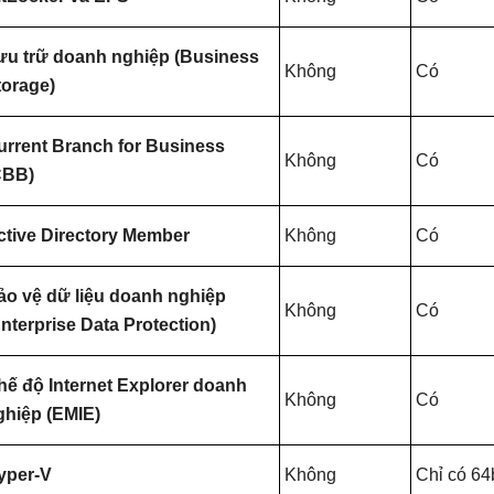
ưu trữ doanh nghiệp (Business
Không
Có
torage)
urrent Branch for Business
Không
Có
CBB)
ctive Directory Member
Không
Có
ảo vệ dữ liệu doanh nghiệp
Không
Có
Enterprise Data Protection)
hế độ Internet Explorer doanh
Không
Có
ghiệp (EMIE)
yper-V
Không
Chỉ có 64b