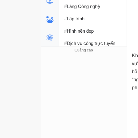
#
Làng Công nghệ
#
Lập trình
#
Hình nền đẹp
#
Dịch vụ công trực tuyến
#
Dịch vụ nhà mạng
Kh
vụ
#
Ví điện tử - Ngân hàng
bả
#
“n
Chụp ảnh - Quay phim
ph
#
Raspberry Pi
#
Đồng hồ thông minh
#
Nền tảng Web