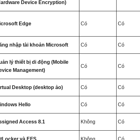
Hardware Device Encryption)
icrosoft Edge
Có
Có
ăng nhập tài khoản Microsoft
Có
Có
ản lý thiết bị di động (Mobile
Có
Có
evice Management)
irtual Desktop (desktop ảo)
Có
Có
indows Hello
Có
Có
ssigned Access 8.1
Không
Có
itLocker và EFS
Không
Có