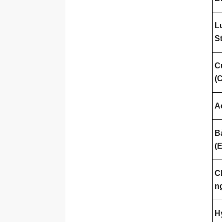
L
S
C
(
A
B
(
C
n
H