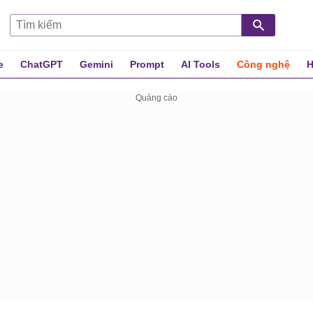
e
ChatGPT
Gemini
Prompt
AI Tools
Công nghệ
H