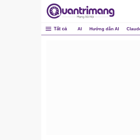
Tất cả
AI
Hướng dẫn AI
Claud