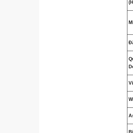
(
M
Đ
Qu
D
V
W
A
B