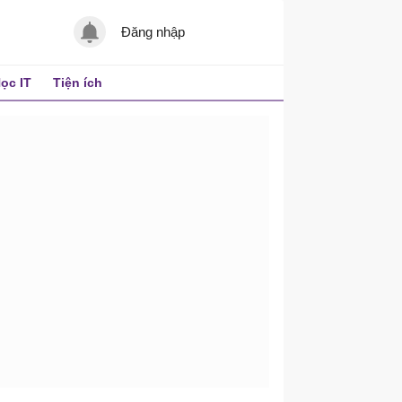
Đăng nhập
ọc IT
Tiện ích