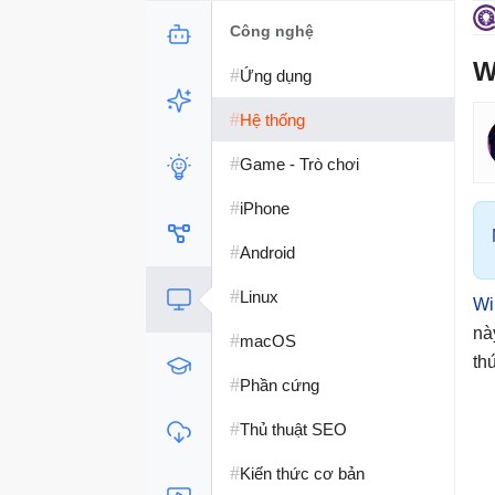
Công nghệ
W
#
Ứng dụng
#
Hệ thống
#
Game - Trò chơi
#
iPhone
#
Android
#
Linux
Wi
nà
#
macOS
th
#
Phần cứng
#
Thủ thuật SEO
#
Kiến thức cơ bản