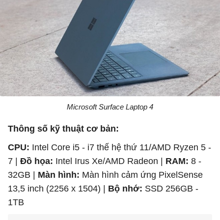
Microsoft Surface Laptop 4
Thông số kỹ thuật cơ bản:
CPU:
Intel Core i5 - i7 thế hệ thứ 11/AMD Ryzen 5 -
7 |
Đồ họa:
Intel Irus Xe/AMD Radeon |
RAM:
8 -
32GB |
Màn hình:
Màn hình cảm ứng PixelSense
13,5 inch (2256 x 1504) |
Bộ nhớ:
SSD 256GB -
1TB