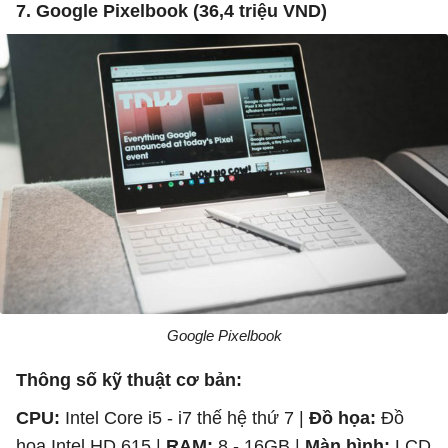
7. Google Pixelbook (36,4 triệu VND)
Google Pixelbook
Thông số kỹ thuật cơ bản:
CPU:
Intel Core i5 - i7 thế hệ thứ 7 |
Đồ họa:
Đồ
họa Intel HD 615 |
RAM:
8 - 16GB |
Màn hình:
LCD