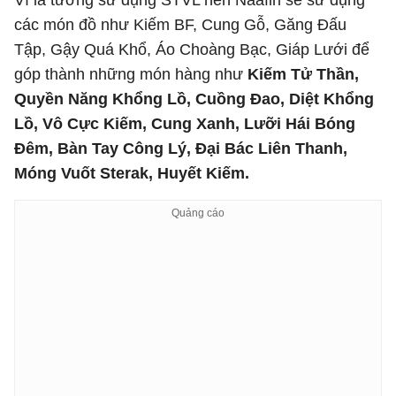
Vì là tướng sử dụng STVL nên Naafiri sẽ sử dụng
các món đồ như Kiếm BF, Cung Gỗ, Găng Đấu
Tập, Gậy Quá Khổ, Áo Choàng Bạc, Giáp Lưới để
góp thành những món hàng như
Kiếm Tử Thần,
Quyền Năng Khổng Lồ, Cuồng Đao, Diệt Khổng
Lồ, Vô Cực Kiếm, Cung Xanh, Lưỡi Hái Bóng
Đêm, Bàn Tay Công Lý, Đại Bác Liên Thanh,
Móng Vuốt Sterak, Huyết Kiếm.