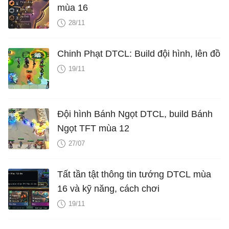
mùa 16
28/11
Chinh Phạt DTCL: Build đội hình, lên đồ
19/11
Đội hình Bánh Ngọt DTCL, build Bánh
Ngọt TFT mùa 12
27/07
Tất tần tật thông tin tướng DTCL mùa
16 và kỹ năng, cách chơi
19/11