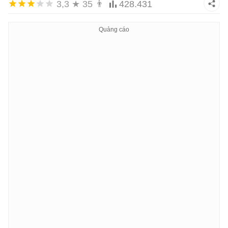
3,3
★
35
👨
428.431