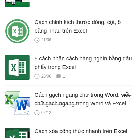
Cách chỉnh kích thước dòng, cột, ô
bằng nhau trên Excel
21/06
5 cách phân cách hàng nghìn bằng dấu
phẩy trong Excel
28/06
1
Cách gạch ngang chữ trong Word, v̶i̶ế̶t̶
̶c̶h̶ữ̶ ̶g̶ạ̶c̶h̶ ̶n̶g̶a̶n̶g̶ trong Word và Excel
02/12
Cách xóa công thức nhanh trên Excel