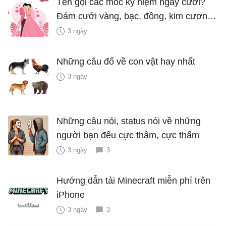
Tên gọi các mốc kỷ niệm ngày cưới?
Đám cưới vàng, bạc, đồng, kim cương
là bao nhiêu năm?
3 ngày
Những câu đố về con vật hay nhất
3 ngày
Những câu nói, status nói về những
người bạn đểu cực thâm, cực thấm
3 ngày
3
Hướng dẫn tải Minecraft miễn phí trên
iPhone
3 ngày
3