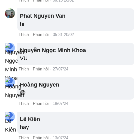
Thích
·
Phản hồi
·
09:13 20/02
Phat Nguyen Van
hi
Thích
·
Phản hồi
·
05:31 20/02
Nguyễn Ngọc Minh Khoa
VU
Thích
·
Phản hồi
·
27/07/24
Hoàng Nguyen
😁
Thích
·
Phản hồi
·
19/07/24
Lê Kiên
hay
Thích
·
Phản hồi
·
13/07/24