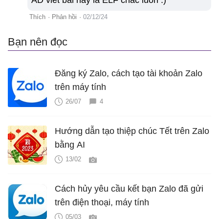
AD viết bài này là ELF chắc luôn :)
Thích
·
Phản hồi
·
02/12/24
Bạn nên đọc
Đăng ký Zalo, cách tạo tài khoản Zalo
trên máy tính
26/07
4
Hướng dẫn tạo thiệp chúc Tết trên Zalo
bằng AI
13/02
Cách hủy yêu cầu kết bạn Zalo đã gửi
trên điện thoại, máy tính
05/03