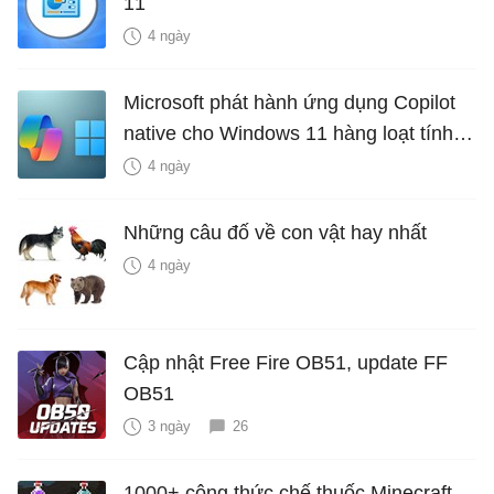
11
4 ngày
Microsoft phát hành ứng dụng Copilot
native cho Windows 11 hàng loạt tính
năng mới Hữu Ích
4 ngày
Những câu đố về con vật hay nhất
4 ngày
Cập nhật Free Fire OB51, update FF
OB51
3 ngày
26
1000+ công thức chế thuốc Minecraft,