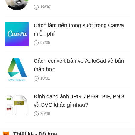
19/06
Cách làm nền trong suốt trong Canva
miễn phí
07/05
Cách convert bản vẽ AutoCad về bản
thấp hơn
10/01
Định dạng ảnh JPG, JPEG, GIF, PNG
và SVG khác gì nhau?
30/06
Thiết kế - Đồ họa