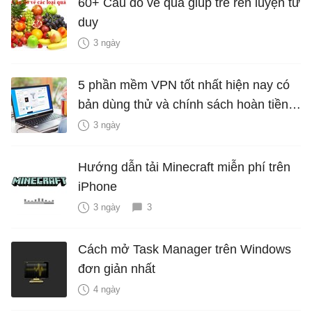
60+ Câu đố về quả giúp trẻ rèn luyện tư
duy
3 ngày
5 phần mềm VPN tốt nhất hiện nay có
bản dùng thử và chính sách hoàn tiền
miễn phí
3 ngày
Hướng dẫn tải Minecraft miễn phí trên
iPhone
3 ngày
3
Cách mở Task Manager trên Windows
đơn giản nhất
4 ngày