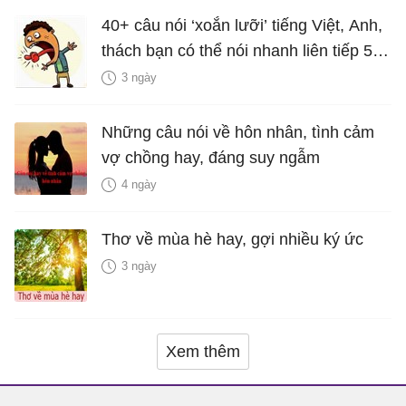
40+ câu nói ‘xoắn lưỡi’ tiếng Việt, Anh,
thách bạn có thể nói nhanh liên tiếp 5
lần mà vẫn trôi chảy
3 ngày
Những câu nói về hôn nhân, tình cảm
vợ chồng hay, đáng suy ngẫm
4 ngày
Thơ về mùa hè hay, gợi nhiều ký ức
3 ngày
Xem thêm