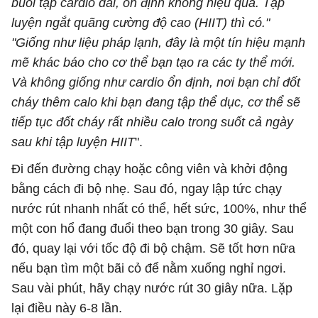
buổi tập cardio dài, ổn định không hiệu quả. Tập
luyện ngắt quãng cường độ cao (HIIT) thì có."
"Giống như liệu pháp lạnh, đây là một tín hiệu mạnh
mẽ khác báo cho cơ thể bạn tạo ra các ty thể mới.
Và không giống như cardio ổn định, nơi bạn chỉ đốt
cháy thêm calo khi bạn đang tập thể dục, cơ thể sẽ
tiếp tục đốt cháy rất nhiều calo trong suốt cả ngày
sau khi tập luyện HIIT
".
Đi đến đường chạy hoặc công viên và khởi động
bằng cách đi bộ nhẹ. Sau đó, ngay lập tức chạy
nước rút nhanh nhất có thể, hết sức, 100%, như thể
một con hổ đang đuổi theo bạn trong 30 giây. Sau
đó, quay lại với tốc độ đi bộ chậm. Sẽ tốt hơn nữa
nếu bạn tìm một bãi cỏ để nằm xuống nghỉ ngơi.
Sau vài phút, hãy chạy nước rút 30 giây nữa. Lặp
lại điều này 6-8 lần.