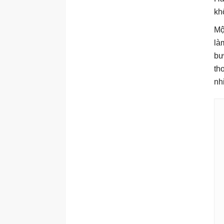
kh
Mộ
là
bư
th
nh