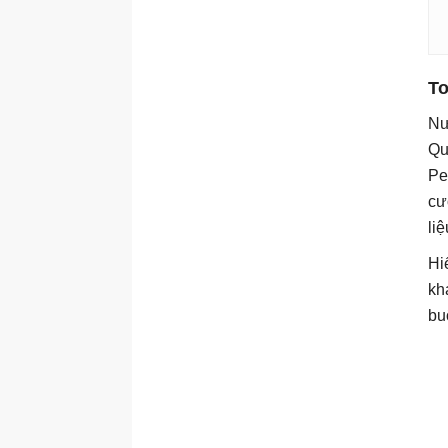
To
Nư
Qu
Pe
cư
li
Hi
kh
buổ