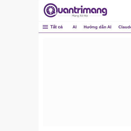
Tất cả
AI
Hướng dẫn AI
Claud