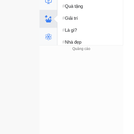
#
Quà tặng
#
Giải trí
#
Là gì?
#
Nhà đẹp
#
Tết 2026
#
Kỹ năng sống