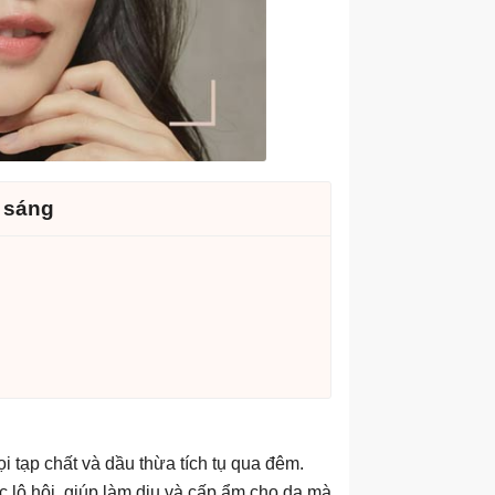
 sáng
i tạp chất và dầu thừa tích tụ qua đêm.
c lô hội, giúp làm dịu và cấp ẩm cho da mà