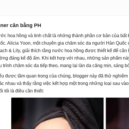
ner cân bằng PH
ớc hoa hồng và tinh chất là những thành phần cơ bản của bất 
ốc. Alicia Yoon, một chuyên gia chăm sóc da người Hàn Quốc đ
ach & Lily, giải thích rằng nước hoa hồng được thiết kế để cân 
ờng đáng kể độ ẩm. Khi kết hợp với nhau, những sản phẩm này
ệu trình chăm sóc da tiếp theo, mang lại làn da căng mịn, sáng b
ểu được tầm quan trọng của chúng, blogger này đã thử nghiệ
ác nhau và thấy rằng việc kết hợp một trong những loại sau vào
i tối là điều cần thiết: