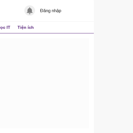
Đăng nhập
ọc IT
Tiện ích