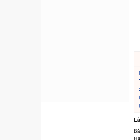
Là
Bắ
Hã