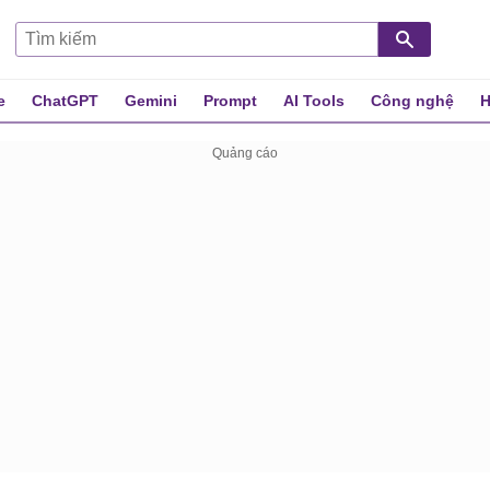
e
ChatGPT
Gemini
Prompt
AI Tools
Công nghệ
H