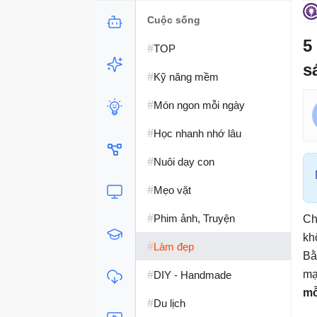
Cuộc sống
5
#
TOP
s
#
Kỹ năng mềm
#
Món ngon mỗi ngày
#
Học nhanh nhớ lâu
#
Nuôi dạy con
#
Mẹo vặt
#
Phim ảnh, Truyện
Ch
kh
#
Làm đẹp
Bằ
#
mạ
DIY - Handmade
mỗ
#
Du lịch