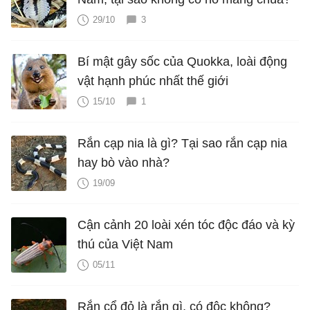
29/10
3
Bí mật gây sốc của Quokka, loài động
vật hạnh phúc nhất thế giới
15/10
1
Rắn cạp nia là gì? Tại sao rắn cạp nia
hay bò vào nhà?
19/09
Cận cảnh 20 loài xén tóc độc đáo và kỳ
thú của Việt Nam
05/11
Rắn cổ đỏ là rắn gì, có độc không?