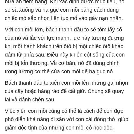
bữa ăn tiềm năng. Khi xác định được mục tiêu, nó
sẽ sà xuống và hạ gục con mồi bằng cách dùng
chiếc mỏ sắc nhọn liên tục mổ vào gáy nạn nhân.
Với con mồi lớn, bách thanh đầu to sẽ tóm lấy cổ
của nó và lắc với lực mạnh, lực này tương đương
khi một hành khách trên ôtô bị một chiếc ôtô khác
đâm từ phía sau. Điều này khiến cột sống của con
mồi bị tổn thương. Về cơ bản, nó đã dùng chính
trọng lượng cơ thể của con mồi để hạ gục nó.
Bách thanh đầu to xiên con mồi lên những gai nhọn
của cây hoặc hàng rào để cất giữ. Chúng sẽ quay
lại và đánh chén sau.
Việc xiên con mồi cũng có thể là cách để con đực
phô diễn khả năng đi săn với con cái đồng thời giúp
giảm độc tính của những con mồi có nọc độc.