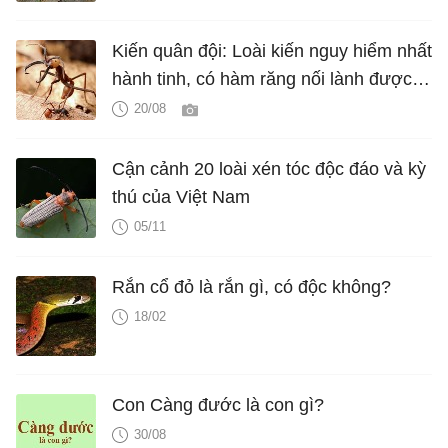
Kiến quân đội: Loài kiến nguy hiểm nhất
hành tinh, có hàm răng nối lành được
vết thương của người
20/08
Cận cảnh 20 loài xén tóc độc đáo và kỳ
thú của Việt Nam
05/11
Rắn cổ đỏ là rắn gì, có độc không?
18/02
Con Càng đước là con gì?
30/08