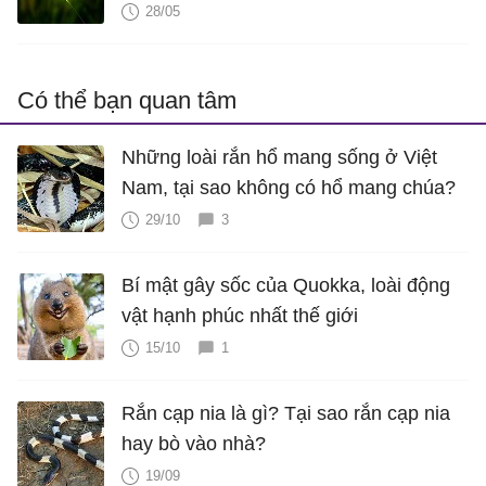
28/05
Có thể bạn quan tâm
Những loài rắn hổ mang sống ở Việt
Nam, tại sao không có hổ mang chúa?
29/10
3
Bí mật gây sốc của Quokka, loài động
vật hạnh phúc nhất thế giới
15/10
1
Rắn cạp nia là gì? Tại sao rắn cạp nia
hay bò vào nhà?
19/09