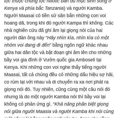
tộc thuộc chủng tộc Nilotic bán du mục sinh sống ở
Kenya và phía bắc Tanzania
) và người Kamba.
Người Maasai có tiền sử săn bắn những con voi
hoang dã, trong khi đó người Kampa thì không. Các
nhà nghiên cứu đã ghi âm lại giọng nói của hai
người đàn ông này "
Hãy nhìn kìa, nhìn kìa có một
nhóm voi đang đi đến
" bằng ngôn ngữ khác nhau
giữa hai dân tộc và bật đoạn ghi âm lên cho những
bầy voi gia đình ở Vườn quốc gia Amboseli tại
Kenya. Khi những con voi nghe thấy tiếng người
Maasai, tất cả chúng đều có những dấu hiệu sợ hãi,
co rúm lại với nhau và di chuyển ra xa nơi phát ra
giọng nói đó. Tuy nhiên, cũng cùng một câu nói đó
nhưng là do một người Kamba nói thì bầy voi lại
không có phản ứng gì. "
Khả năng phân biệt giọng
nói giữa người Maasia và người Kamba khi nói cùng