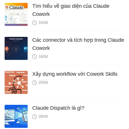
Tìm hiểu về giao diện của Claude
Cowork
16/04
Các connector và tích hợp trong Claude
Cowork
16/04
Xây dựng workflow với Cowork Skills
25/04
Claude Dispatch là gì?
28/04