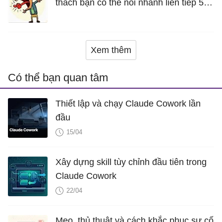
thách bạn có thể nói nhanh liên tiếp 5
lần mà vẫn trôi chảy
Xem thêm
Có thể bạn quan tâm
Thiết lập và chạy Claude Cowork lần
đầu
15/04
Xây dựng skill tùy chỉnh đầu tiên trong
Claude Cowork
22/04
Mẹo, thủ thuật và cách khắc phục sự cố