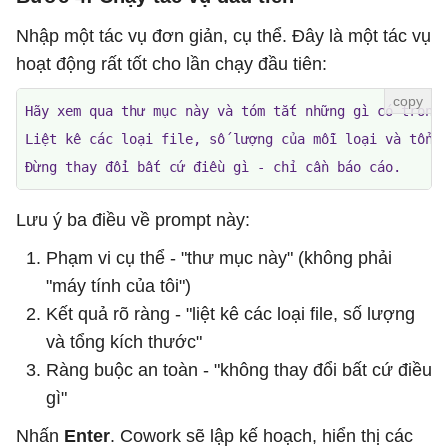
Nhập một tác vụ đơn giản, cụ thể. Đây là một tác vụ
hoạt động rất tốt cho lần chạy đầu tiên:
Hãy xem qua thư mục này và tóm tắt những gì có trong 
Liệt kê các loại file, số lượng của mỗi loại và tổng 
Đừng thay đổi bất cứ điều gì - chỉ cần báo cáo.
Lưu ý ba điều về prompt này:
Phạm vi cụ thể - "thư mục này" (không phải
"máy tính của tôi")
Kết quả rõ ràng - "liệt kê các loại file, số lượng
và tổng kích thước"
Ràng buộc an toàn - "không thay đổi bất cứ điều
gì"
Nhấn
Enter
. Cowork sẽ lập kế hoạch, hiển thị các