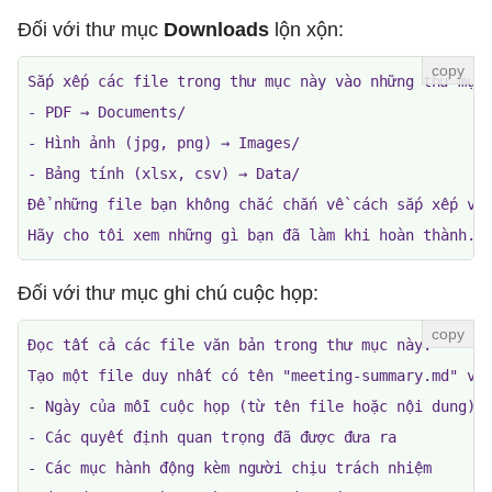
Đối với thư mục
Downloads
lộn xộn:
Sắp xếp các file trong thư mục này vào những thư mục 
- PDF → Documents/

- Hình ảnh (jpg, png) → Images/

- Bảng tính (xlsx, csv) → Data/

Để những file bạn không chắc chắn về cách sắp xếp vào
Hãy cho tôi xem những gì bạn đã làm khi hoàn thành.
Đối với thư mục ghi chú cuộc họp:
Đọc tất cả các file văn bản trong thư mục này.

Tạo một file duy nhất có tên "meeting-summary.md" với
- Ngày của mỗi cuộc họp (từ tên file hoặc nội dung)

- Các quyết định quan trọng đã được đưa ra

- Các mục hành động kèm người chịu trách nhiệm
