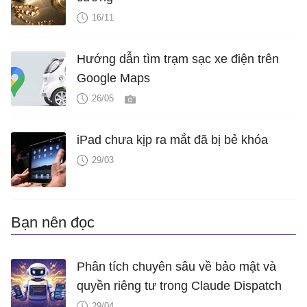
16/11
Hướng dẫn tìm trạm sạc xe điện trên
Google Maps
26/05
iPad chưa kịp ra mắt đã bị bẻ khóa
29/03
Bạn nên đọc
Phân tích chuyên sâu về bảo mật và
quyền riêng tư trong Claude Dispatch
29/04