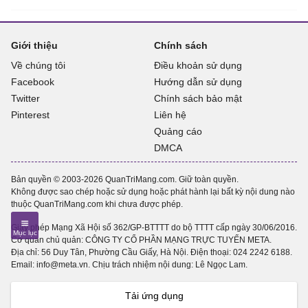
Giới thiệu
Chính sách
Về chúng tôi
Điều khoản sử dụng
Facebook
Hướng dẫn sử dụng
Twitter
Chính sách bảo mật
Pinterest
Liên hệ
Quảng cáo
DMCA
Bản quyền © 2003-2026 QuanTriMang.com. Giữ toàn quyền.
Không được sao chép hoặc sử dụng hoặc phát hành lại bất kỳ nội dung nào
thuộc QuanTriMang.com khi chưa được phép.
Giấy phép Mạng Xã Hội số 362/GP-BTTTT do bộ TTTT cấp ngày 30/06/2016.
Cơ quan chủ quản: CÔNG TY CỔ PHẦN MẠNG TRỰC TUYẾN META.
Địa chỉ: 56 Duy Tân, Phường Cầu Giấy, Hà Nội. Điện thoại:
024 2242 6188
.
Email: info@meta.vn. Chịu trách nhiệm nội dung: Lê Ngọc Lam.
Tải ứng dụng