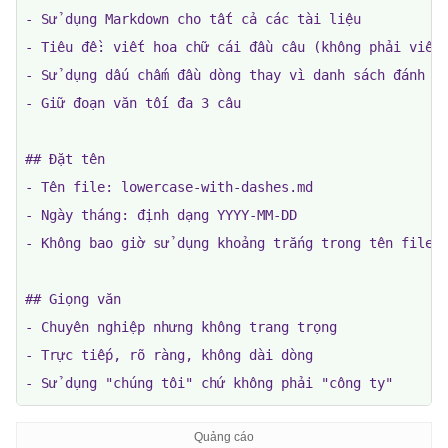
- Sử dụng Markdown cho tất cả các tài liệu

- Tiêu đề: viết hoa chữ cái đầu câu (không phải viết 
- Sử dụng dấu chấm đầu dòng thay vì danh sách đánh số
- Giữ đoạn văn tối đa 3 câu

## Đặt tên

- Tên file: lowercase-with-dashes.md

- Ngày tháng: định dạng YYYY-MM-DD

- Không bao giờ sử dụng khoảng trắng trong tên file

## Giọng văn

- Chuyên nghiệp nhưng không trang trọng

- Trực tiếp, rõ ràng, không dài dòng

- Sử dụng "chúng tôi" chứ không phải "công ty"