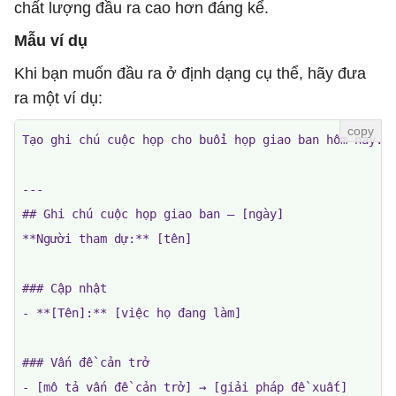
chất lượng đầu ra cao hơn đáng kể.
Mẫu ví dụ
Khi bạn muốn đầu ra ở định dạng cụ thể, hãy đưa
ra một ví dụ:
Tạo ghi chú cuộc họp cho buổi họp giao ban hôm nay. S
---

## Ghi chú cuộc họp giao ban — [ngày]

**Người tham dự:** [tên]

### Cập nhật

- **[Tên]:** [việc họ đang làm]

### Vấn đề cản trở

- [mô tả vấn đề cản trở] → [giải pháp đề xuất]
