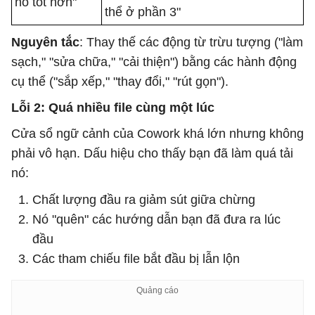
nó tốt hơn"
thể ở phần 3"
Nguyên tắc
: Thay thế các động từ trừu tượng ("làm
sạch," "sửa chữa," "cải thiện") bằng các hành động
cụ thể ("sắp xếp," "thay đổi," "rút gọn").
Lỗi 2: Quá nhiều file cùng một lúc
Cửa sổ ngữ cảnh của Cowork khá lớn nhưng không
phải vô hạn. Dấu hiệu cho thấy bạn đã làm quá tải
nó:
Chất lượng đầu ra giảm sút giữa chừng
Nó "quên" các hướng dẫn bạn đã đưa ra lúc
đầu
Các tham chiếu file bắt đầu bị lẫn lộn