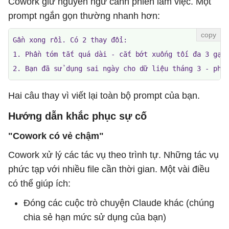
Cowork giữ nguyên ngữ cảnh phiên làm việc. Một
prompt ngắn gọn thường nhanh hơn:
Gần xong rồi. Có 2 thay đổi:

1. Phần tóm tắt quá dài - cắt bớt xuống tối đa 3 gạch
2. Bạn đã sử dụng sai ngày cho dữ liệu tháng 3 - phả
Hai câu thay vì viết lại toàn bộ prompt của bạn.
Hướng dẫn khắc phục sự cố
"Cowork có vẻ chậm"
Cowork xử lý các tác vụ theo trình tự. Những tác vụ
phức tạp với nhiều file cần thời gian. Một vài điều
có thể giúp ích:
Đóng các cuộc trò chuyện Claude khác (chúng
chia sẻ hạn mức sử dụng của bạn)