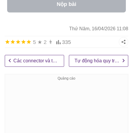
Nộp bài
Thứ Năm, 16/04/2026 11:08
5
★
2
👨
335
Các connector và tích hợp trong Claude Cowork
Tự động hóa quy trình làm việc với Claude Cowork