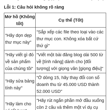
Lỗi 1: Câu hỏi không rõ ràng
Mơ hồ (Không
Cụ thể (Tốt)
tốt)
"Sắp xếp các file theo loại vào các
"Hãy dọn dẹp
thư mục con. Không xóa bất cứ
thư mục này"
thứ gì"
"Hãy viết gì đó
"Viết một bài đăng blog dài 500 từ
về sản phẩm
về [tính năng] dành cho [đối
của chúng tôi"
tượng] với giọng văn [giọng điệu]"
"Ở dòng 15, hãy thay đổi con số
"Hãy sửa bảng
doanh thu từ 45.000 USD thành
tính này"
52.000 USD"
"Hãy rút ngắn phần mở đầu xuống
"Hãy làm cho
còn 2 câu và thêm một ví dụ cụ