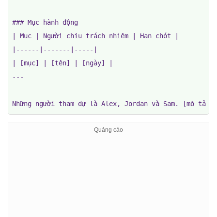
### Mục hành động

| Mục | Người chịu trách nhiệm | Hạn chót |

|------|-------|-----|

| [mục] | [tên] | [ngày] |

---

Những người tham dự là Alex, Jordan và Sam. [mô tả n