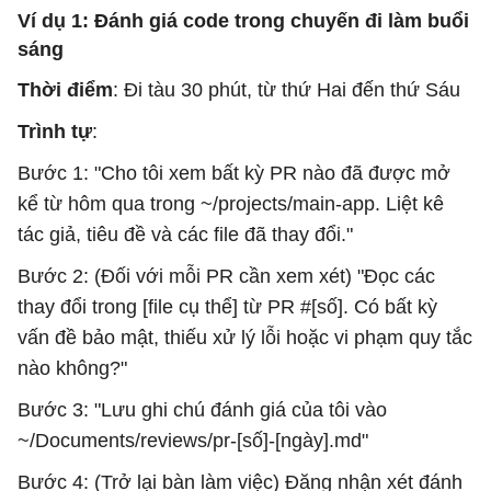
Ví dụ 1: Đánh giá code trong chuyến đi làm buổi
sáng
Thời điểm
: Đi tàu 30 phút, từ thứ Hai đến thứ Sáu
Trình tự
:
Bước 1: "Cho tôi xem bất kỳ PR nào đã được mở
kể từ hôm qua trong ~/projects/main-app. Liệt kê
tác giả, tiêu đề và các file đã thay đổi."
Bước 2: (Đối với mỗi PR cần xem xét) "Đọc các
thay đổi trong [file cụ thể] từ PR #[số]. Có bất kỳ
vấn đề bảo mật, thiếu xử lý lỗi hoặc vi phạm quy tắc
nào không?"
Bước 3: "Lưu ghi chú đánh giá của tôi vào
~/Documents/reviews/pr-[số]-[ngày].md"
Bước 4: (Trở lại bàn làm việc) Đăng nhận xét đánh