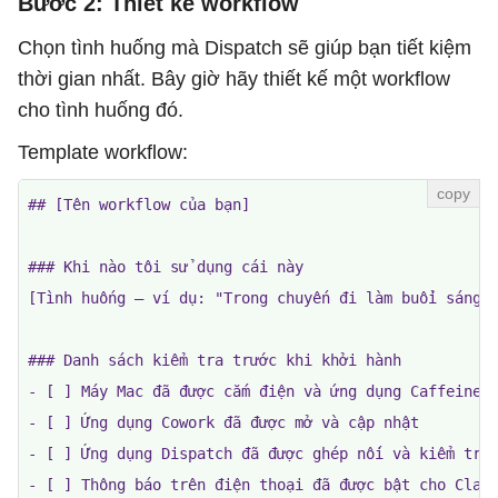
Bước 2: Thiết kế workflow
Chọn tình huống mà Dispatch sẽ giúp bạn tiết kiệm
thời gian nhất. Bây giờ hãy thiết kế một workflow
cho tình huống đó.
Template workflow:
## [Tên workflow của bạn]

### Khi nào tôi sử dụng cái này

[Tình huống — ví dụ: "Trong chuyến đi làm buổi sáng 3
### Danh sách kiểm tra trước khi khởi hành

- [ ] Máy Mac đã được cắm điện và ứng dụng Caffeineat
- [ ] Ứng dụng Cowork đã được mở và cập nhật

- [ ] Ứng dụng Dispatch đã được ghép nối và kiểm tra

- [ ] Thông báo trên điện thoại đã được bật cho Claud