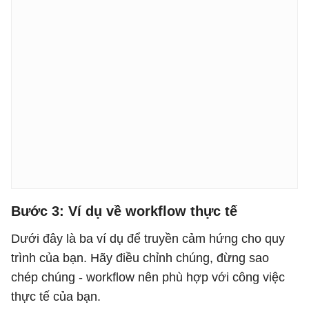
Nếu thất bại: [Phương án dự phòng]

### Xác minh

Cách tôi xác nhận workflow đã hoàn thành thành công:

[bước xác minh của bạn]

### Thời gian tiết kiệm

Không sử dụng Dispatch: [X phút tại bàn làm việc]

Sử dụng Dispatch: [Y phút trên điện thoại, bao gồm cả
Tiết kiệm ròng: [X - Y phút mỗi lần]

Tần suất: [bao nhiêu lần mỗi tuần]

Bước 3: Ví dụ về workflow thực tế
Tiết kiệm hàng tuần: [tổng cộng]
Dưới đây là ba ví dụ để truyền cảm hứng cho quy
trình của bạn. Hãy điều chỉnh chúng, đừng sao
chép chúng - workflow nên phù hợp với công việc
thực tế của bạn.