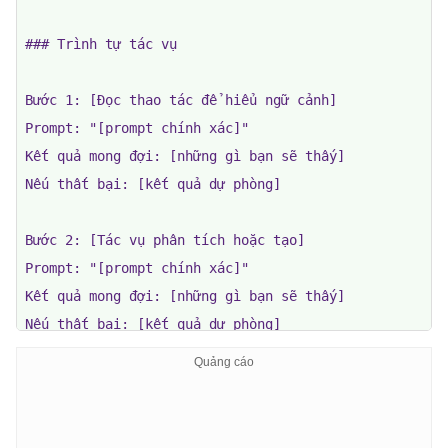
### Trình tự tác vụ

Bước 1: [Đọc thao tác để hiểu ngữ cảnh]

Prompt: "[prompt chính xác]"

Kết quả mong đợi: [những gì bạn sẽ thấy]

Nếu thất bại: [kết quả dự phòng]

Bước 2: [Tác vụ phân tích hoặc tạo]

Prompt: "[prompt chính xác]"

Kết quả mong đợi: [những gì bạn sẽ thấy]

Nếu thất bại: [kết quả dự phòng]

Bước 3: [Lưu file hoặc hành động]

Prompt: "[prompt chính xác]"

Kết quả mong đợi: [những gì bạn sẽ thấy]
