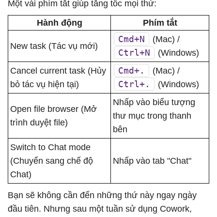
Một vài phím tắt giúp tăng tốc mọi thứ:
Hành động
Phím tắt
Cmd+N
(Mac) /
New task (Tác vụ mới)
Ctrl+N
(Windows)
Cmd+.
Cancel current task (Hủy
(Mac) /
Ctrl+.
bỏ tác vụ hiện tại)
(Windows)
Nhấp vào biểu tượng
Open file browser (Mở
thư mục trong thanh
trình duyệt file)
bên
Switch to Chat mode
(Chuyển sang chế độ
Nhấp vào tab "Chat"
Chat)
Bạn sẽ không cần đến những thứ này ngay ngày
đầu tiên. Nhưng sau một tuần sử dụng Cowork,