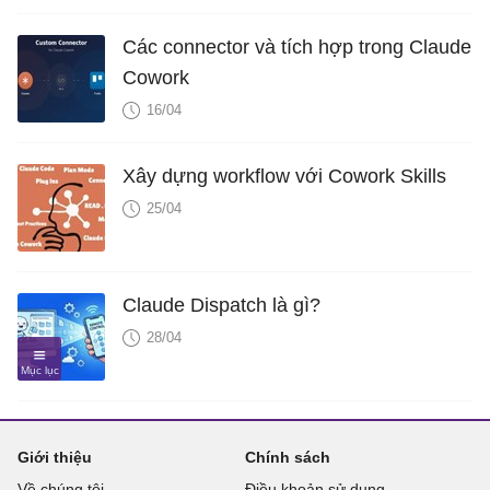
Các connector và tích hợp trong Claude
Cowork
16/04
Xây dựng workflow với Cowork Skills
25/04
Claude Dispatch là gì?
28/04
Giới thiệu
Chính sách
Về chúng tôi
Điều khoản sử dụng