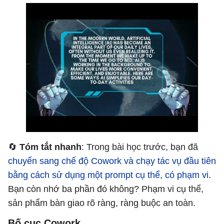
🔄
Tóm tắt nhanh
: Trong bài học trước, bạn đã
chuyển sang chế độ Cowork và chạy tác vụ đầu tiên
bằng cách sử dụng một prompt cụ thể, có phạm vi
.
Bạn còn nhớ ba phần đó không? Phạm vi cụ thể,
sản phẩm bàn giao rõ ràng, ràng buộc an toàn.
Bố cục Cowork