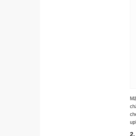
Mặ
ch
ch
up
2.