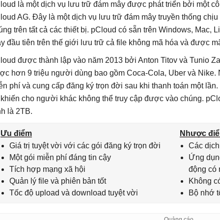
loud là một dịch vụ lưu trữ đám mây được phát triển bởi một côn
loud AG. Đây là một dịch vụ lưu trữ đám mây truyền thống chịu 
úng trên tất cả các thiết bị. pCloud có sẵn trên Windows, Mac, 
y đầu tiên trên thế giới lưu trữ cả file không mã hóa và được m
loud được thành lập vào năm 2013 bởi Anton Titov và Tunio Zaf
ợc hơn 9 triệu người dùng bao gồm Coca-Cola, Uber và Nike.
ễn phí và cung cấp đăng ký trọn đời sau khi thanh toán một lần
 khiến cho người khác không thể truy cập được vào chúng. pClo
nh là 2TB.
Ưu điểm
Nhược đi
Giá trị tuyệt vời với các gói đăng ký trọn đời
Các dịch
Một gói miễn phí đáng tin cậy
Ứng dụng
Tích hợp mạng xã hội
động có 
Quản lý file và phiên bản tốt
Không có
Tốc độ upload và download tuyệt vời
Bộ nhớ t