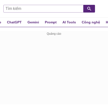
e
ChatGPT
Gemini
Prompt
AI Tools
Công nghệ
H