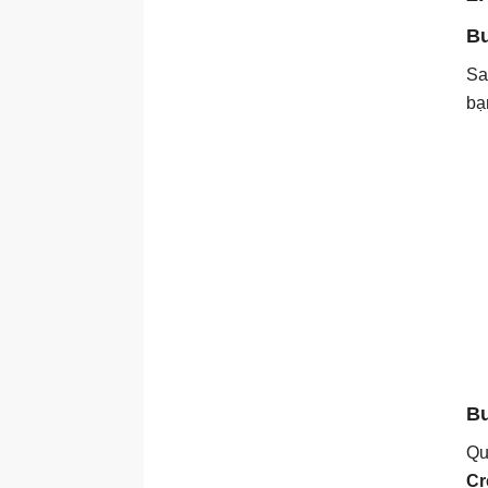
Bư
Sa
bạ
Bư
Qu
Cr