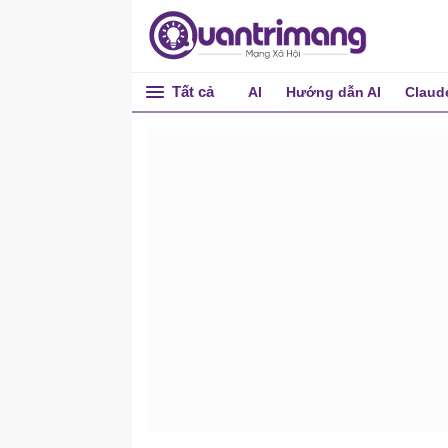
Tất cả
AI
Hướng dẫn AI
Claud