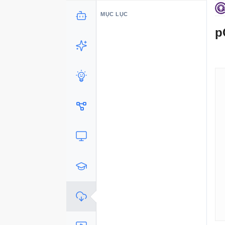
MỤC LỤC
p