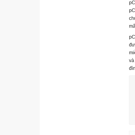
pC
pC
ch
mâ
pC
đư
mi
và
đì