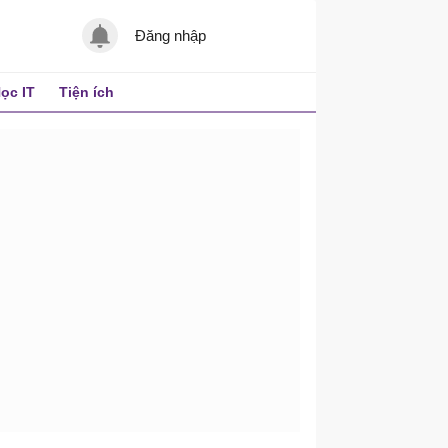
Đăng nhập
ọc IT
Tiện ích