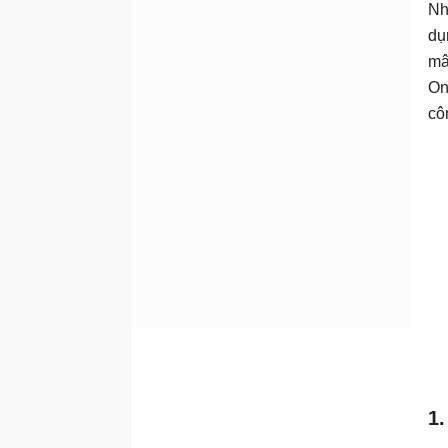
Nh
dụ
mâ
On
cô
1.