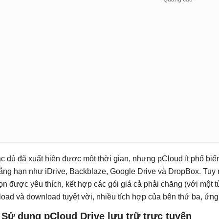
c dù đã xuất hiện được một thời gian, nhưng pCloud ít phổ biến
ẳng hạn như iDrive, Backblaze, Google Drive và DropBox. Tuy 
ọn được yêu thích, kết hợp các gói giá cả phải chăng (với một t
load và download tuyệt vời, nhiều tích hợp của bên thứ ba, ứng d
 Sử dụng pCloud Drive lưu trữ trực tuyến