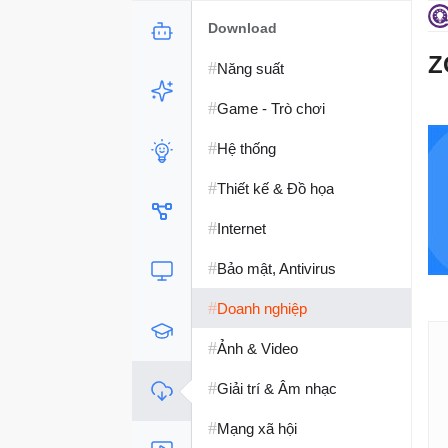
Download
Z
#
Năng suất
#
Game - Trò chơi
#
Hệ thống
#
Thiết kế & Đồ họa
#
Internet
#
Bảo mật, Antivirus
#
Doanh nghiệp
#
Ảnh & Video
#
Giải trí & Âm nhạc
#
Mạng xã hội