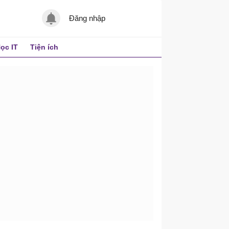
Đăng nhập
ọc IT
Tiện ích