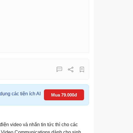
ụng các tiện ích AI
Mua 79.000đ
iện video và nhắn tin tức thì cho các
 Video Communications dành cho sinh