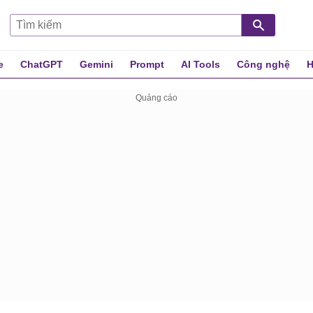
e
ChatGPT
Gemini
Prompt
AI Tools
Công nghệ
H