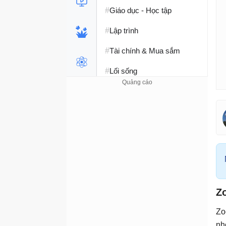
#
Giáo dục - Học tập
#
Lập trình
#
Tài chính & Mua sắm
#
Lối sống
Z
Zo
nh