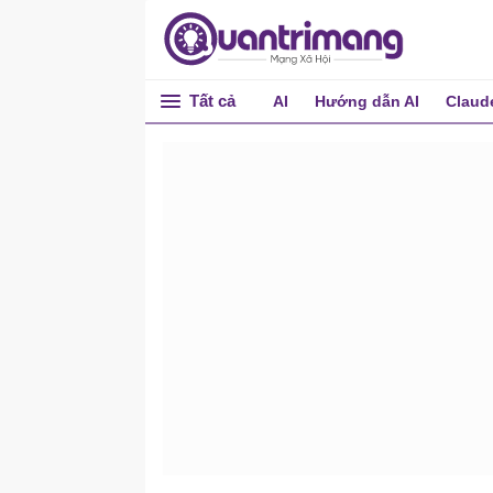
Tất cả
AI
Hướng dẫn AI
Claud