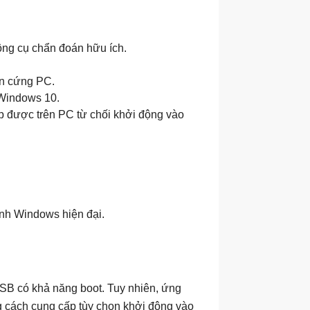
ông cụ chẩn đoán hữu ích.
ần cứng PC.
 Windows 10.
ập được trên PC từ chối khởi động vào
ành Windows hiện đại.
SB có khả năng boot. Tuy nhiên, ứng
g cách cung cấp tùy chọn khởi động vào