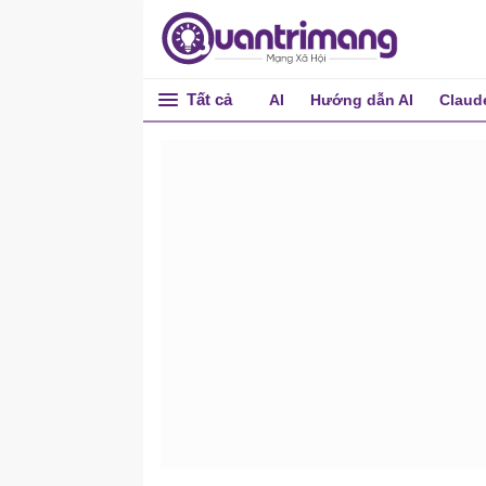
Tất cả
AI
Hướng dẫn AI
Claud