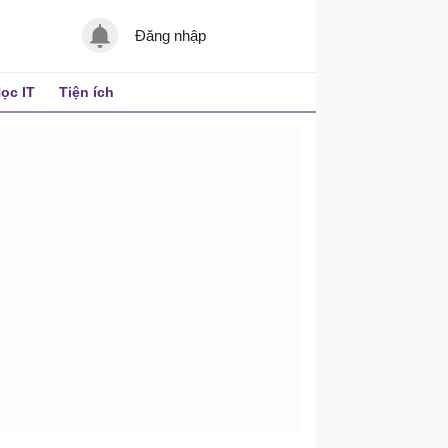
Đăng nhập
ọc IT
Tiện ích