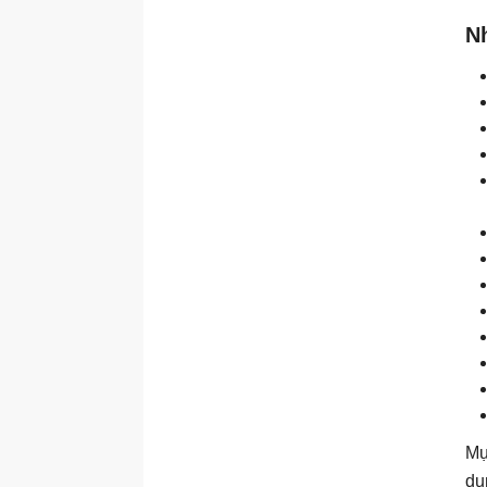
N
Mụ
dụ