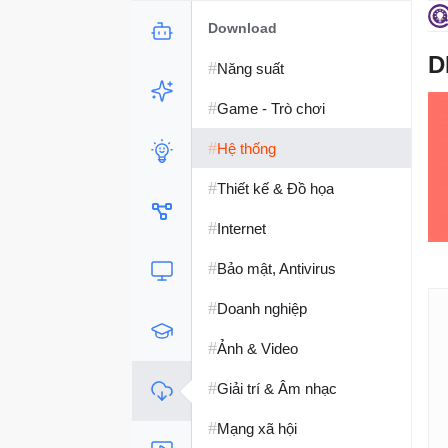
Download
D
#
Năng suất
#
Game - Trò chơi
#
Hệ thống
#
Thiết kế & Đồ họa
#
Internet
#
Bảo mật, Antivirus
#
Doanh nghiệp
#
Ảnh & Video
#
Giải trí & Âm nhạc
#
Mạng xã hội