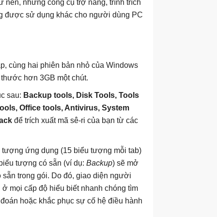
rữ nén, những công cụ trợ năng, trình trích
ng được sử dụng khác cho người dùng PC
ập, cùng hai phiên bản nhỏ của Windows
h thước hơn 3GB một chút.
ục sau:
Backup tools, Disk Tools, Tools
ols, Office tools, Antivirus, System
rack
để trích xuất mã sê-ri của bạn từ các
u tượng ứng dụng (15 biểu tượng mỗi tab)
iểu tượng có sẵn (ví dụ:
Backup
) sẽ mở
 sẵn trong gói. Do đó, giao diện người
 ở mọi cấp độ hiểu biết nhanh chóng tìm
n đoán hoặc khắc phục sự cố hệ điều hành