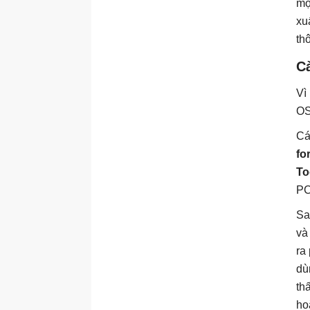
mộ
xu
th
C
Vì
OS
Cá
fo
To
PC
Sa
và
ra
dù
th
ho