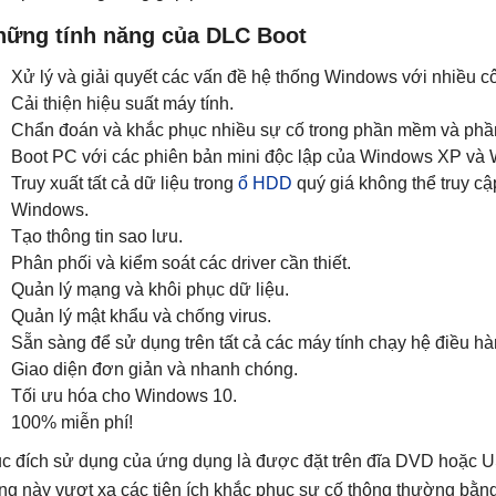
hững tính năng của DLC Boot
Xử lý và giải quyết các vấn đề hệ thống Windows với nhiều c
Cải thiện hiệu suất máy tính.
Chẩn đoán và khắc phục nhiều sự cố trong phần mềm và ph
Boot PC với các phiên bản mini độc lập của Windows XP và
Truy xuất tất cả dữ liệu trong
ổ HDD
quý giá không thể truy c
Windows.
Tạo thông tin sao lưu.
Phân phối và kiểm soát các driver cần thiết.
Quản lý mạng và khôi phục dữ liệu.
Quản lý mật khẩu và chống virus.
Sẵn sàng để sử dụng trên tất cả các máy tính chạy hệ điều h
Giao diện đơn giản và nhanh chóng.
Tối ưu hóa cho Windows 10.
100% miễn phí!
c đích sử dụng của ứng dụng là được đặt trên đĩa DVD hoặc U
ng này vượt xa các tiện ích khắc phục sự cố thông thường bằn