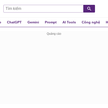
e
ChatGPT
Gemini
Prompt
AI Tools
Công nghệ
H