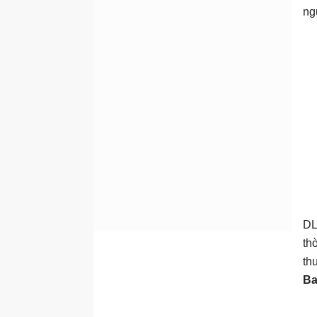
ng
DL
th
th
Ba