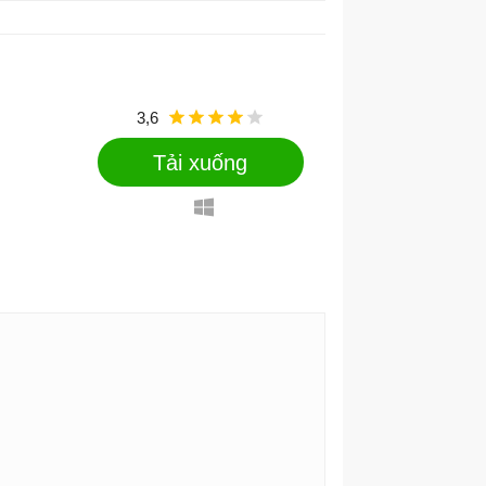
3,6
Tải xuống