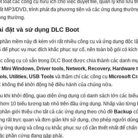
t loạt các công cụ hữu ích cho việc duyệt file, quản lý kho lưu t
ất MP3/DVD, trình phát đa phương tiện và các ứng dụng thườ
ông thường.
ài đặt và sử dụng DLC Boot
 phần mềm này đi kèm với rất nhiều công cụ và ứng dụng độc l
 để phục vụ mục đích khắc phục sự cố, nên toàn bộ gói có kíc
c công cụ có sẵn trong DLC Boot được chia thành các danh m
r Mini Windows, Driver tools, Network, Recovery, Hardware to
ols, Utilities, USB Tools
và thậm chí các công cụ
Microsoft C
 không thể khởi động hệ điều hành của chúng nữa.
u khi khởi động, giao diện ứng dụng có danh sách lớn các biể
 hơn 10 biểu tượng tab nhỏ trên đầu ứng dụng. Nhấp vào từng b
 phần giới thiệu cho tất cả các ứng dụng theo chủ đề
Backup
có
ng rất trực quan và đơn giản khi sử dụng, cho phép người dùng
ấy ứng dụng và công cụ khắc phục sự cố cần thiết nhất để chẩ
ặc phần cứng đang gặp phải.