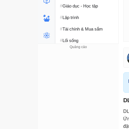
#
Giáo dục - Học tập
#
Lập trình
#
Tài chính & Mua sắm
#
Lối sống
DL
DL
Ứn
đặ