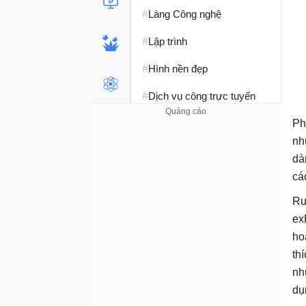
#
Làng Công nghệ
#
Lập trình
#
Hình nền đẹp
#
Dịch vụ công trực tuyến
#
Dịch vụ nhà mạng
Ph
nh
#
Ví điện tử - Ngân hàng
dà
#
cá
Chụp ảnh - Quay phim
Ru
#
Raspberry Pi
ex
#
Đồng hồ thông minh
ho
th
#
Nền tảng Web
nh
dụ