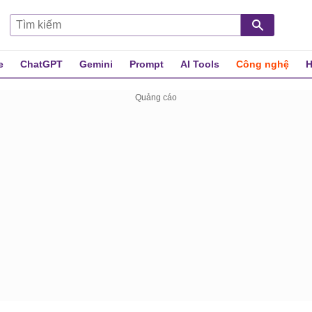
e
ChatGPT
Gemini
Prompt
AI Tools
Công nghệ
H