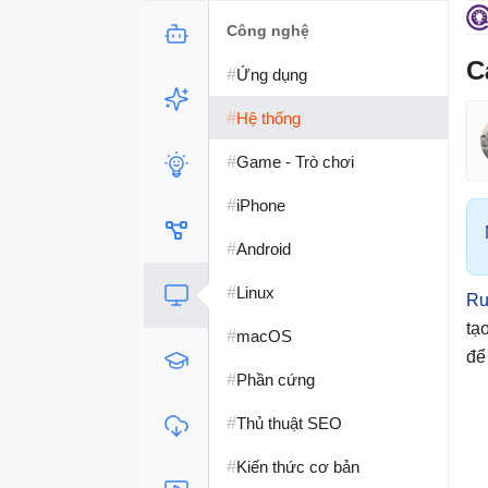
Công nghệ
C
#
Ứng dụng
#
Hệ thống
#
Game - Trò chơi
#
iPhone
#
Android
#
Linux
Ru
tạ
#
macOS
để
#
Phần cứng
#
Thủ thuật SEO
#
Kiến thức cơ bản