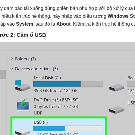
y đảm bảo tải xuống đúng phiên bản phù hợp với bộ xử lý của hệ
m hiểu kiến ​​trúc hệ thống, hãy nhấp vào biểu tượng
Windows St
ấp vào
System
, sau đó là
About
. Kiểm tra kiến ​​trúc hệ thốn
ước 2: Cắm ổ USB