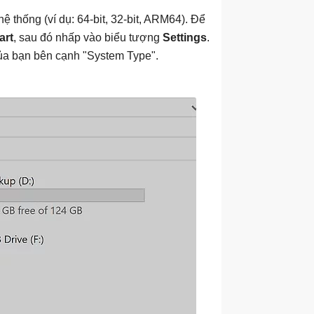
 thống (ví dụ: 64-bit, 32-bit, ARM64). Để
art
, sau đó nhấp vào biểu tượng
Settings
.
g của bạn bên cạnh "System Type".