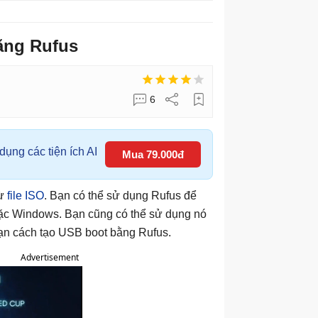
ằng Rufus
6
ụng các tiện ích AI
Mua 79.000đ
từ
file ISO
. Bạn có thể sử dụng Rufus để
oặc Windows. Bạn cũng có thể sử dụng nó
bạn cách tạo USB boot bằng Rufus.
Advertisement