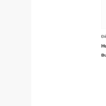
Đi
H
Bư