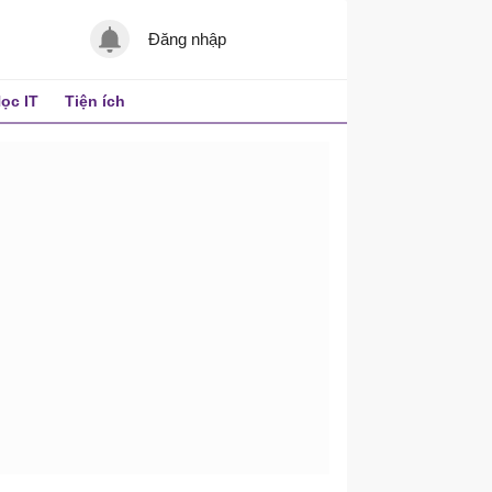
Đăng nhập
ọc IT
Tiện ích