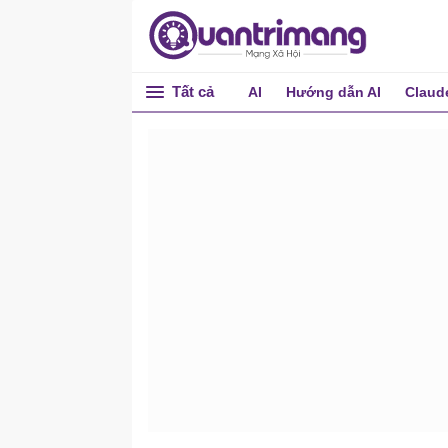
Tất cả
AI
Hướng dẫn AI
Claud