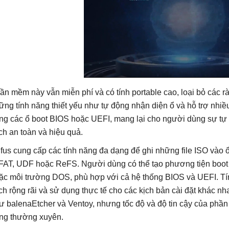
ần mềm này vẫn miễn phí và có tính portable cao, loại bỏ các rà
ững tính năng thiết yếu như tự động nhận diện ổ và hỗ trợ nhiều 
ng các ổ boot BIOS hoặc UEFI, mang lại cho người dùng sự tự ti
ch an toàn và hiệu quả.
fus cung cấp các tính năng đa dạng để ghi những file ISO vào
FAT, UDF hoặc ReFS. Người dùng có thể tạo phương tiện boot
ặc môi trường DOS, phù hợp với cả hệ thống BIOS và UEFI. Tí
ích rộng rãi và sử dụng thực tế cho các kịch bản cài đặt khác n
ư balenaEtcher và Ventoy, nhưng tốc độ và độ tin cậy của phần
ng thường xuyên.