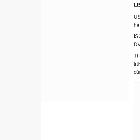
U
US
hà
IS
DV
Th
tr
củ