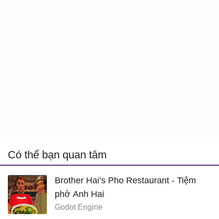
Có thể bạn quan tâm
Brother Hai’s Pho Restaurant - Tiệm
phở Anh Hai
Godot Engine