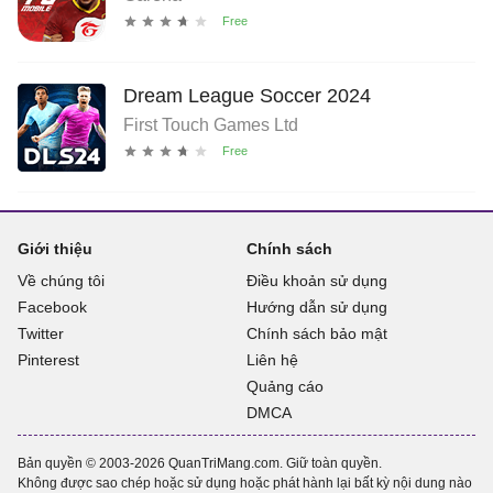
Dream League Soccer 2024
First Touch Games Ltd
Giới thiệu
Chính sách
Về chúng tôi
Điều khoản sử dụng
Facebook
Hướng dẫn sử dụng
Twitter
Chính sách bảo mật
Pinterest
Liên hệ
Quảng cáo
DMCA
Bản quyền © 2003-2026 QuanTriMang.com. Giữ toàn quyền.
Không được sao chép hoặc sử dụng hoặc phát hành lại bất kỳ nội dung nào