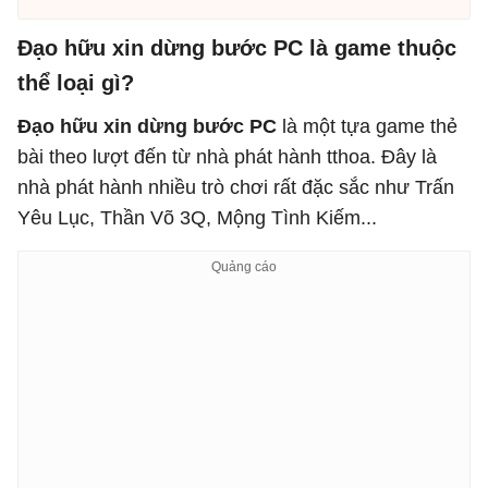
Đạo hữu xin dừng bước PC là game thuộc
thể loại gì?
Đạo hữu xin dừng bước PC
là một tựa game thẻ
bài theo lượt đến từ nhà phát hành tthoa. Đây là
nhà phát hành nhiều trò chơi rất đặc sắc như Trấn
Yêu Lục, Thần Võ 3Q, Mộng Tình Kiếm...