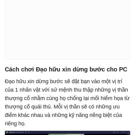
Cách chơi Đạo hữu xin dừng bước cho PC
Đạo hữu xin dừng bước sẽ đặt bạn vào một vị trí
của 1 nhân vật với sứ mệnh thu thập những vị thần
thượng cổ nhằm cùng họ chống lại mối hiểm họa từ
thượng cổ quái thú. Mỗi vị thần sẽ có những ưu
điểm khác nhau và những kỹ năng riêng biệt của
riêng họ.