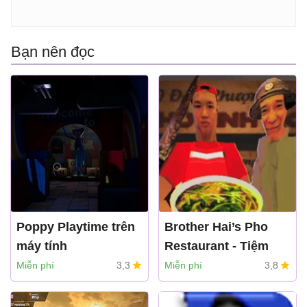
Bạn nên đọc
Poppy Playtime trên
Brother Hai’s Pho
máy tính
Restaurant - Tiệm
MOB Games
phở Anh Hai
Miễn phí
3,3
Miễn phí
3,8
Godot Engine