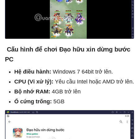
Cấu hình để chơi Đạo hữu xin dừng bước
PC
Hệ điều hành:
Windows 7 64bit trở lên.
CPU (Vi xử lý):
Yêu cầu Intel hoặc AMD trở lên.
Bộ nhớ RAM:
4GB trở lên
Ổ cứng trống:
5GB