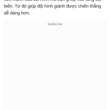
biến. Từ đó giúp đội hình giành được chiến thắng
dễ dàng hơn.