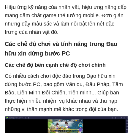
Hiệu ứng kỹ năng của nhân vật, hiệu ứng nâng cấp
mang đậm chất game thẻ tướng mobile. Đơn giản
nhưng đầy màu sắc và làm nổi bật lên nét đặc
trưng của nhân vật đó.
Các chế độ chơi và tính năng trong Đạo
hữu xin dừng bước PC
Các chế độ bên cạnh chế độ chơi chính
Có nhiều cách chơi độc đáo trong Đạo hữu xin
dừng bước PC, bao gồm Vân du, Đấu Pháp, Tầm
Bảo, Liên Minh Đối Chiến, Tiên minh... Giúp bạn
thực hiện nhiều nhiệm vụ khác nhau và thu nạp
những vị thần mạnh mẽ khác trong đội của bạn.