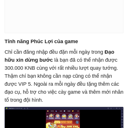
Tính năng Phúc Lợi của game
Chỉ cần đăng nhập đều đặn mỗi ngày trong
Đạo
hữu xin dừng bước
là bạn đã có thể nhận được
300.000 KNB cùng với rất nhiều lượt quay tướng.
Thậm chí bạn không cần nạp cũng có thể nhận
được VIP 5. Ngoài ra mỗi ngày đều tặng thêm các
đạo cụ, hỗ trợ cho việc cày game và thêm mới nhân
tố trong đội hình.