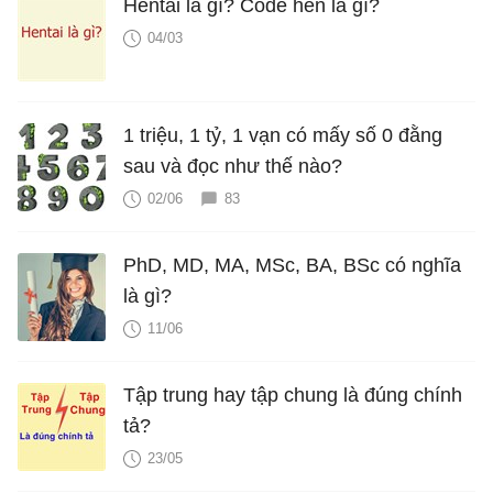
Hentai là gì? Code hen là gì?
04/03
1 triệu, 1 tỷ, 1 vạn có mấy số 0 đằng
sau và đọc như thế nào?
02/06
83
PhD, MD, MA, MSc, BA, BSc có nghĩa
là gì?
11/06
Tập trung hay tập chung là đúng chính
tả?
23/05