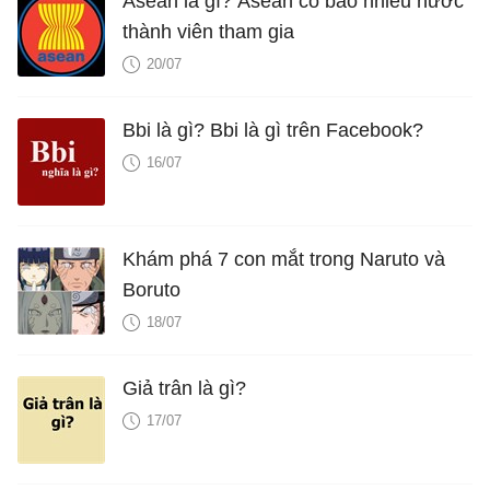
Asean là gì? Asean có bao nhiêu nước
thành viên tham gia
20/07
Bbi là gì? Bbi là gì trên Facebook?
16/07
Khám phá 7 con mắt trong Naruto và
Boruto
18/07
Giả trân là gì?
17/07