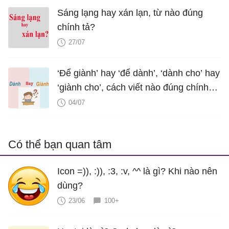
Sáng lạng hay xán lạn, từ nào đúng
chính tả?
27/07
‘Để giành’ hay ‘để dành’, ‘dành cho’ hay
‘giành cho’, cách viết nào đúng chính
tả?
04/07
Có thể bạn quan tâm
Icon =)), :)), :3, :v, ^^ là gì? Khi nào nên
dùng?
23/06
100+