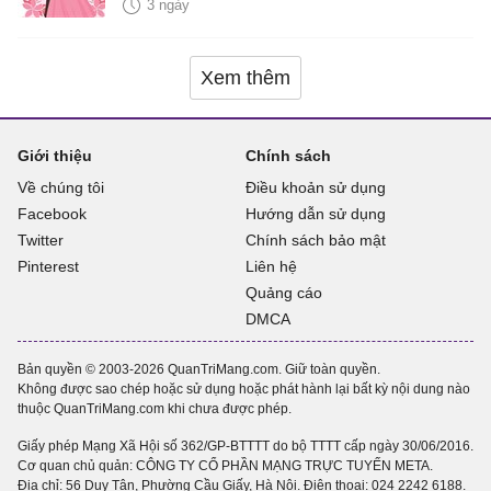
là bao nhiêu năm?
3 ngày
Xem thêm
Giới thiệu
Chính sách
Về chúng tôi
Điều khoản sử dụng
Facebook
Hướng dẫn sử dụng
Twitter
Chính sách bảo mật
Pinterest
Liên hệ
Quảng cáo
DMCA
Bản quyền © 2003-2026 QuanTriMang.com. Giữ toàn quyền.
Không được sao chép hoặc sử dụng hoặc phát hành lại bất kỳ nội dung nào
thuộc QuanTriMang.com khi chưa được phép.
Giấy phép Mạng Xã Hội số 362/GP-BTTTT do bộ TTTT cấp ngày 30/06/2016.
Cơ quan chủ quản: CÔNG TY CỔ PHẦN MẠNG TRỰC TUYẾN META.
Địa chỉ: 56 Duy Tân, Phường Cầu Giấy, Hà Nội. Điện thoại:
024 2242 6188
.