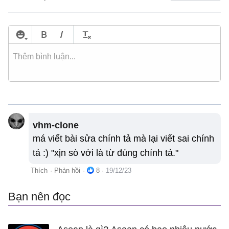
vhm-clone
má viết bài sửa chính tả mà lại viết sai chính
tả :) "xịn sò với là từ đúng chính tả."
Thích
·
Phản hồi
·
8
·
19/12/23
Bạn nên đọc