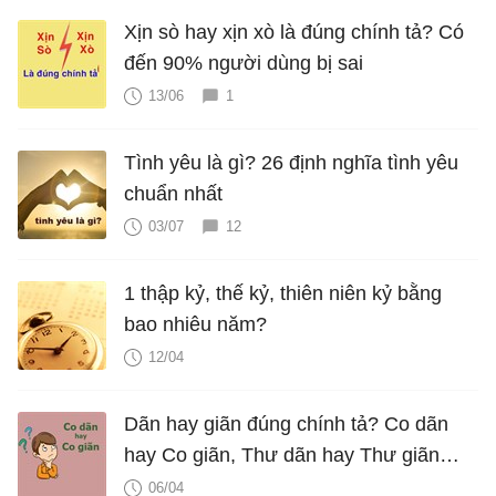
Xịn sò hay xịn xò là đúng chính tả? Có
đến 90% người dùng bị sai
13/06
1
Tình yêu là gì? 26 định nghĩa tình yêu
chuẩn nhất
03/07
12
1 thập kỷ, thế kỷ, thiên niên kỷ bằng
bao nhiêu năm?
12/04
Dãn hay giãn đúng chính tả? Co dãn
hay Co giãn, Thư dãn hay Thư giãn
mới đúng?
06/04