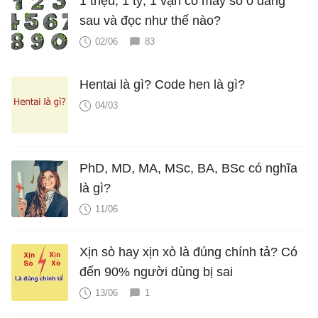
1 triệu, 1 tỷ, 1 vạn có mấy số 0 đằng
sau và đọc như thế nào?
02/06
83
Hentai là gì? Code hen là gì?
04/03
PhD, MD, MA, MSc, BA, BSc có nghĩa
là gì?
11/06
Xịn sò hay xịn xò là đúng chính tả? Có
đến 90% người dùng bị sai
13/06
1