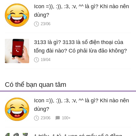
Icon =)), :)), :3, :v, ^^ là gì? Khi nào nên
dùng?
23/06
3133 là gì? 3133 là số điện thoại của
tổng đài nào? Có phải lừa đảo không?
19/04
Có thể bạn quan tâm
Icon =)), :)), :3, :v, ^^ là gì? Khi nào nên
dùng?
23/06
100+