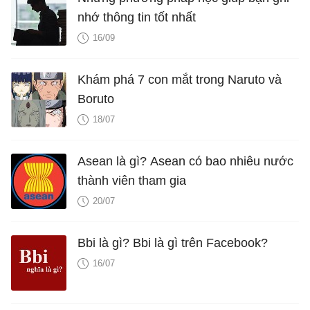
nhớ thông tin tốt nhất
16/09
Khám phá 7 con mắt trong Naruto và
Boruto
18/07
Asean là gì? Asean có bao nhiêu nước
thành viên tham gia
20/07
Bbi là gì? Bbi là gì trên Facebook?
16/07